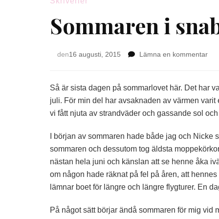
Skriverier
Sommaren i snab
på
den
16 augusti, 2015
Lämna en kommentar
So
i
sna
Så är sista dagen på sommarlovet här. Det har var
juli. För min del har avsaknaden av värmen varit
vi fått njuta av strandväder och gassande sol och 
I början av sommaren hade både jag och Nicke se
sommaren och dessutom tog äldsta moppekörkort, vi
nästan hela juni och känslan att se henne åka 
om någon hade räknat på fel på åren, att hennes 
lämnar boet för längre och längre flygturer. En da
På något sätt börjar ändå sommaren för mig vid m