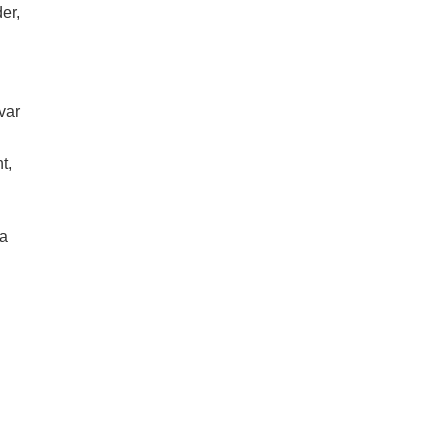
er,
var
t,
ma