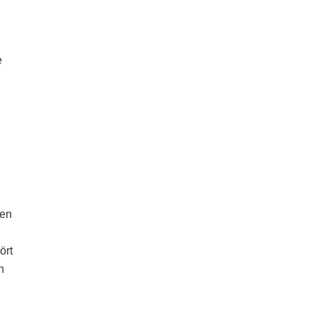
e
den
ört
n