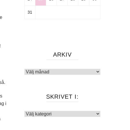
31
je
!
ARKIV
Arkiv
så.
os
SKRIVET I:
ag i
Skrivet
a
i: