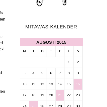
fa
iden
MITAWAS KALENDER
ter
AUGUSTI 2015
ed
ck!
M
T
O
T
F
L
S
1
2
e
ed
3
4
5
6
7
8
9
10
11
12
13
14
15
16
 den
17
18
19
20
21
22
23
24
25
26
27
28
29
30