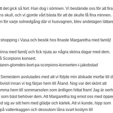
det gick så fort. Han dog i sömnen. Vi bestämde oss för att fira
 skull, och vi gjorde vårt bästa för att de skulle få fina minnen.
n för varje solnedgång där vi husvagnen, blev andetagen lättar
shopping i Vasa och besök hos finaste Margaretha med familj!
äninna med familj och fick njuta av några sköna dagar med dem.
 Scorpions konsert.
slaktaren-glomdes-bort-pa-scorpions-konserten-i-jakobstad
es. Semestern avslutades med att vi följde min älskade morfar till 
bvisit innan vi tog färjan hem till Åland. Nog var det skönt att
mma hem till sommarsolen som äntligen hittat fram! Jag är oerh
an som bäst behöver dem. Att Margaretha tog emot oss med öppe
ig av sitt hem med glädje och kärlek. Att vi kunde, hipp som
 på vattenkaggen och dessutom låna svart kostym till