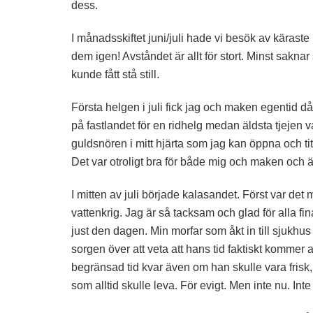
dess.
I månadsskiftet juni/juli hade vi besök av käraste
dem igen! Avståndet är allt för stort. Minst sakn
kunde fått stå still.
Första helgen i juli fick jag och maken egentid då 
på fastlandet för en ridhelg medan äldsta tjejen v
guldsnören i mitt hjärta som jag kan öppna och ti
Det var otroligt bra för både mig och maken och ä
I mitten av juli började kalasandet. Först var det 
vattenkrig. Jag är så tacksam och glad för alla fi
just den dagen. Min morfar som åkt in till sjukhu
sorgen över att veta att hans tid faktiskt kommer a
begränsad tid kvar även om han skulle vara frisk, 
som alltid skulle leva. För evigt. Men inte nu. Int