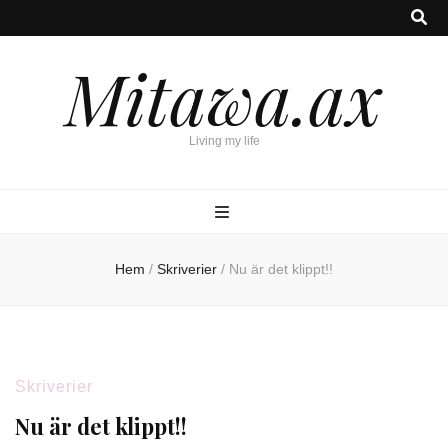
Mitawa.ax
Living my life
Hem
/
Skriverier
/
Nu är det klippt!!
Skriverier
Nu är det klippt!!