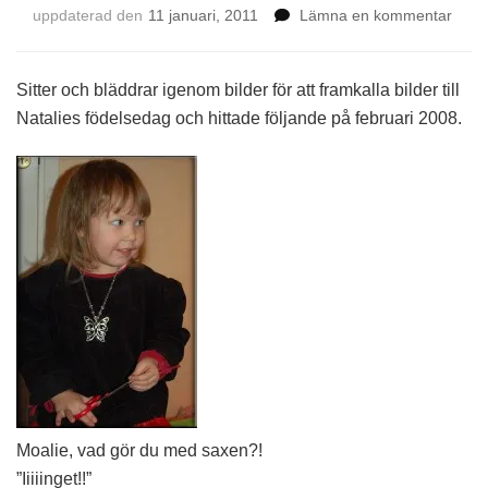
på
uppdaterad den
11 januari, 2011
Lämna en kommentar
Nu
är
det
Sitter och bläddrar igenom bilder för att framkalla bilder till
klippt
Natalies födelsedag och hittade följande på februari 2008.
Moalie, vad gör du med saxen?!
”Iiiiinget!!”