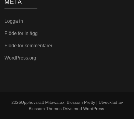
META
Logga in
Flöde för inlägg
Flöde för kommentarer
WordPress.org
2026Upphovsrätt
Mitawa.ax
.
Blossom Pretty | Utvecklad av
Blossom Themes
.Drivs med
WordPress
.