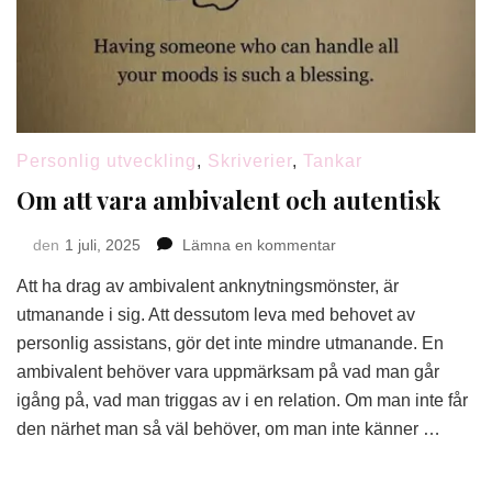
Personlig utveckling
,
Skriverier
,
Tankar
Om att vara ambivalent och autentisk
på
den
1 juli, 2025
Lämna en kommentar
Om
Att ha drag av ambivalent anknytningsmönster, är
att
vara
utmanande i sig. Att dessutom leva med behovet av
ambivalent
personlig assistans, gör det inte mindre utmanande. En
och
ambivalent behöver vara uppmärksam på vad man går
autentisk
igång på, vad man triggas av i en relation. Om man inte får
den närhet man så väl behöver, om man inte känner …