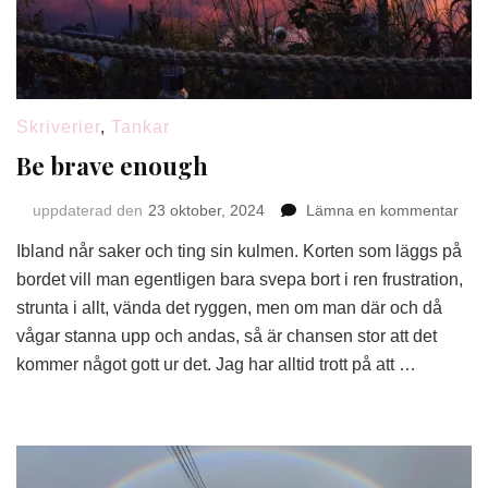
Skriverier
,
Tankar
Be brave enough
på
uppdaterad den
23 oktober, 2024
Lämna en kommentar
Be
Ibland når saker och ting sin kulmen. Korten som läggs på
bra
eno
bordet vill man egentligen bara svepa bort i ren frustration,
strunta i allt, vända det ryggen, men om man där och då
vågar stanna upp och andas, så är chansen stor att det
kommer något gott ur det. Jag har alltid trott på att …