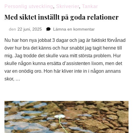
Personlig utveckling
,
Skriverier
,
Tankar
Med siktet inställt på goda relationer
på
den
22 juni, 2025
Lämna en kommentar
Med
Nu har hon nya jobbat 3 dagar och jag är faktiskt förvånad
siktet
inställt
över hur bra det känns och hur snabbt jag tagit henne till
på
mig. Jag trodde det skulle vara mitt största problem. Hur
goda
skulle någon kunna ersätta d’assistenten lixom, men det
relationer
var en onödig oro. Hon här kliver inte in i någon annans
skor, …