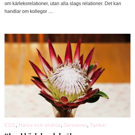
om kärleksrelationer, utan alla slags relationer. Det kan
handlar om kollegor …
EDS
,
Hälsa och ohälsa
,
Skriverier
,
Tankar