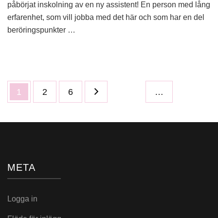
påbörjat inskolning av en ny assistent! En person med lång
erfarenhet, som vill jobba med det här och som har en del
beröringspunkter …
Sidnumrering
Sida
Sida
Sida
1
2
6
…
för
inlägg
META
Logga in