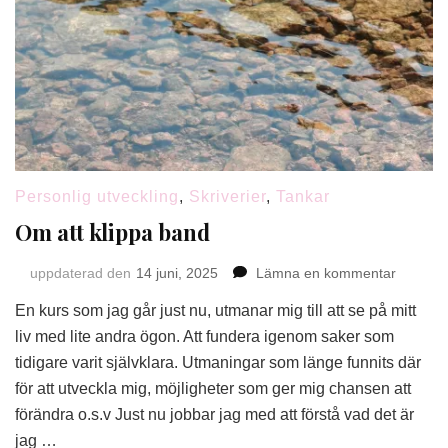
Personlig utveckling
,
Skriverier
,
Tankar
Om att klippa band
på
uppdaterad den
14 juni, 2025
Lämna en kommentar
Om
En kurs som jag går just nu, utmanar mig till att se på mitt
att
klippa
liv med lite andra ögon. Att fundera igenom saker som
band
tidigare varit självklara. Utmaningar som länge funnits där
för att utveckla mig, möjligheter som ger mig chansen att
förändra o.s.v Just nu jobbar jag med att förstå vad det är
jag …