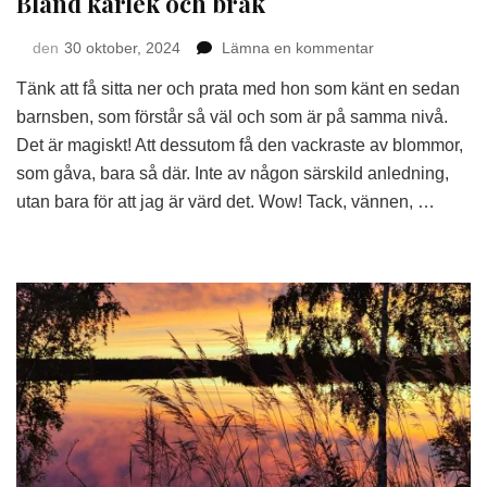
Bland kärlek och bråk
på
den
30 oktober, 2024
Lämna en kommentar
Bland
Tänk att få sitta ner och prata med hon som känt en sedan
kärlek
och
barnsben, som förstår så väl och som är på samma nivå.
bråk
Det är magiskt! Att dessutom få den vackraste av blommor,
som gåva, bara så där. Inte av någon särskild anledning,
utan bara för att jag är värd det. Wow! Tack, vännen, …