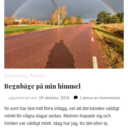
Skriverier
,
Tankar
Regnbåge på min himmel
på
uppdaterad den
18 oktober, 2024
Lämna en kommentar
Reg
Ni som har läst mitt förra inlägg, vet att det kändes väldigt
på
min
mörkt för några dagar sedan. Molnen hopade sig och
him
himlen var väldigt mörk. Idag har jag, tro det eller ej,