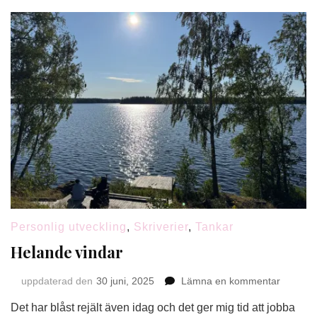
Personlig utveckling
,
Skriverier
,
Tankar
Helande vindar
på
uppdaterad den
30 juni, 2025
Lämna en kommentar
Helande
Det har blåst rejält även idag och det ger mig tid att jobba
vindar