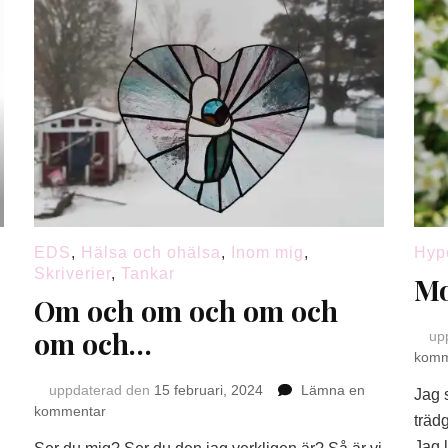
EDS
,
Hälsa och ohälsa
,
Inom mig
,
Hyp
Skriverier
,
Tankar
Mo
Om och om och om och
om och…
up
komm
uppdaterad den
15 februari, 2024
Lämna en
Jag s
på
kommentar
träd
Om
Jag 