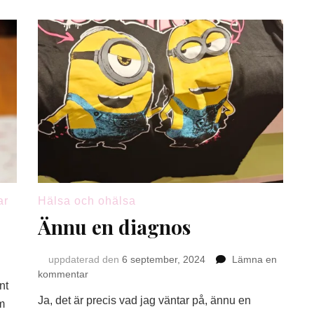
ar
Hälsa och ohälsa
Ännu en diagnos
på
uppdaterad den
6 september, 2024
Lämna en
Bland
på
kommentar
nt
kärlek
Ännu
Ja, det är precis vad jag väntar på, ännu en
och
en
m