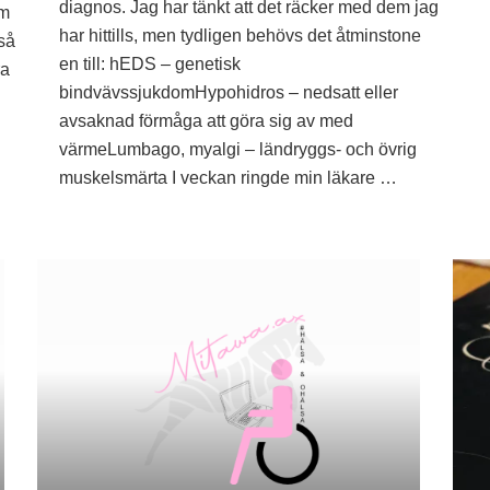
bråk
diagnos
diagnos. Jag har tänkt att det räcker med dem jag
om
har hittills, men tydligen behövs det åtminstone
så
en till: hEDS – genetisk
ra
bindvävssjukdomHypohidros – nedsatt eller
avsaknad förmåga att göra sig av med
värmeLumbago, myalgi – ländryggs- och övrig
muskelsmärta I veckan ringde min läkare …