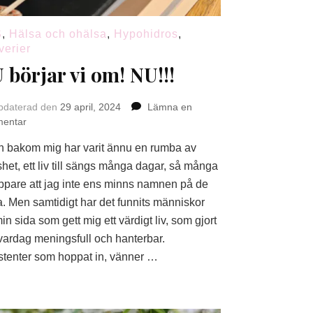
S
,
Hälsa och ohälsa
,
Hypohidros
,
verier
 börjar vi om! NU!!!
pdaterad den
29 april, 2024
Lämna en
på
entar
NU
n bakom mig har varit ännu en rumba av
börjar
vi
shet, ett liv till sängs många dagar, så många
om!
ppare att jag inte ens minns namnen på de
NU!!!
ta. Men samtidigt har det funnits människor
in sida som gett mig ett värdigt liv, som gjort
vardag meningsfull och hanterbar.
stenter som hoppat in, vänner …