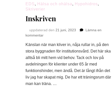
EDS
,
Hälsa och ohälsa
,
Hypohidros
,
Skriverier
Inskriven
uppdaterad den
21 juni, 2023
Lämna en
på
kommentar
Inskriven
Känslan när man kliver in, nåja rullar in, på den
stora byggnaden för institutionsvård. Det här ska
alltså bli mitt hem vid behov. Tack och lov på
avdelningen för klienter under 65 år med
funktionshinder, men ändå. Det är långt ifrån det
liv jag har skapat mig. De har ett träningsrum där
man kan träna. …