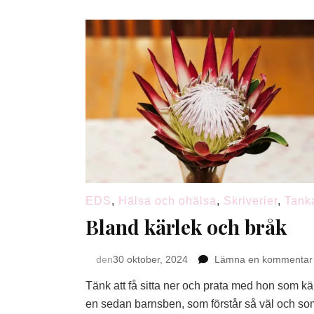
EDS
,
Hälsa och ohälsa
,
Skriverier
,
Tank
Bland kärlek och bråk
den
30 oktober, 2024
Lämna en kommentar
Tänk att få sitta ner och prata med hon som kä
en sedan barnsben, som förstår så väl och so