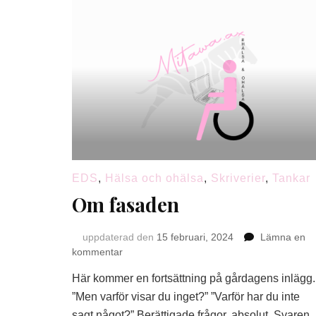
EDS
,
Hälsa och ohälsa
,
Skriverier
,
Tankar
Om fasaden
uppdaterad den
15 februari, 2024
Lämna en
på
kommentar
Om
Här kommer en fortsättning på gårdagens inlägg.
fasaden
”Men varför visar du inget?” ”Varför har du inte
sagt något?” Berättigade frågor, absolut. Svaren