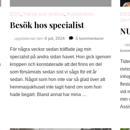
EDS
,
Hälsa och ohälsa
,
Hypohidros
ED
Skri
Besök hos specialist
NU
till
uppdaterad den
6 juli, 2024
5 kommentarer
Besök
up
För några veckor sedan träffade jag min
hos
komm
specialist
specialist på andra sidan havet. Hon gick igenom
Tide
s
kroppen och konstaterade att det finns en del
ovis
som försämrats sedan sist vi sågs för ett år
inho
sedan. Något som hon inte var så glad över att
fles
hemmasjukhuset inte tagit hand om som hon
vid m
hade begärt. Bland annat har mina …
min 
Assi