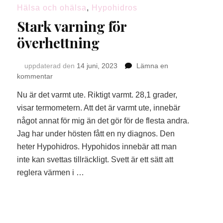
Hälsa och ohälsa
,
Hypohidros
Stark varning för
överhettning
uppdaterad den
14 juni, 2023
Lämna en
på
kommentar
Stark
Nu är det varmt ute. Riktigt varmt. 28,1 grader,
varning
för
visar termometern. Att det är varmt ute, innebär
överhettning
något annat för mig än det gör för de flesta andra.
Jag har under hösten fått en ny diagnos. Den
heter Hypohidros. Hypohidos innebär att man
inte kan svettas tillräckligt. Svett är ett sätt att
reglera värmen i …