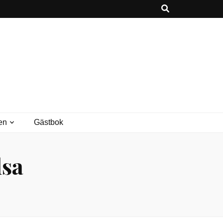
en
Gästbok
lsa