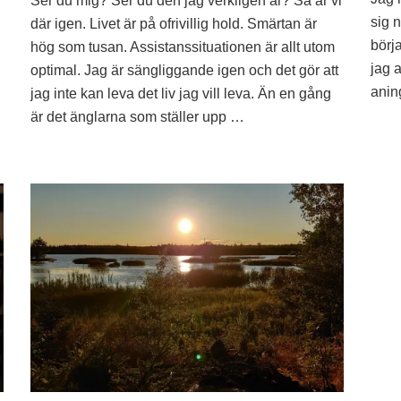
Ser du mig? Ser du den jag verkligen är? Så är vi
och
sig 
om
där igen. Livet är på ofrivillig hold. Smärtan är
och
börj
hög som tusan. Assistanssituationen är allt utom
om
jag a
optimal. Jag är sängliggande igen och det gör att
och
anin
jag inte kan leva det liv jag vill leva. Än en gång
om
är det änglarna som ställer upp …
och…