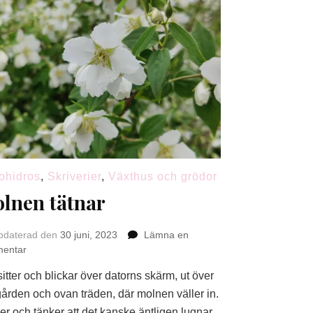
ohidros
,
Skriverier
,
Växthus och grödor
lnen tätnar
pdaterad den
30 juni, 2023
Lämna en
på
entar
Molnen
itter och blickar över datorns skärm, ut över
tätnar
gården och ovan träden, där molnen väller in.
ler och tänker att det kanske äntligen lugnar