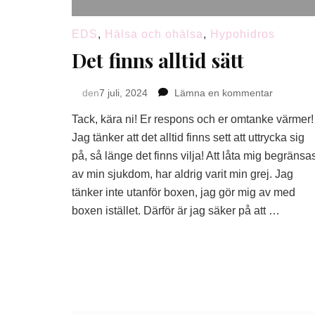
EDS
,
Hälsa och ohälsa
,
Hypohidros
Det finns alltid sätt
på
den
7 juli, 2024
Lämna en kommentar
Det
Tack, kära ni! Er respons och er omtanke värmer!
finns
alltid
Jag tänker att det alltid finns sett att uttrycka sig
sätt
på, så länge det finns vilja! Att låta mig begränsa
av min sjukdom, har aldrig varit min grej. Jag
tänker inte utanför boxen, jag gör mig av med
boxen istället. Därför är jag säker på att …