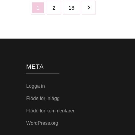
Sidnumrering
Sida
Sida
Sida
1
2
18
för
inlägg
META
Logga in
Flöde för inlägg
Flöde för kommentarer
WordPress.org