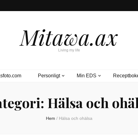
Mitawa.ax
Living my life
sfoto.com
Personligt
Min EDS
Receptbok
tegori:
Hälsa och ohä
Hem
/
Hälsa och ohälsa