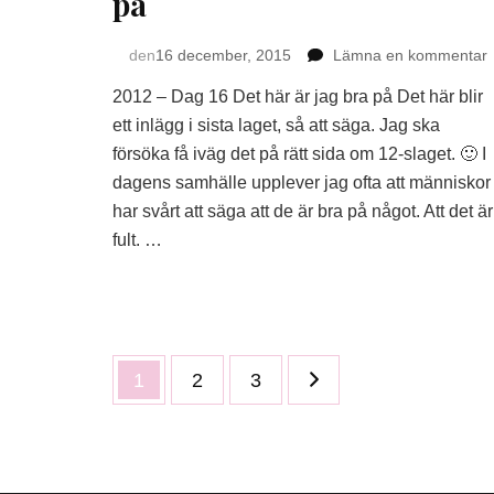
på
den
16 december, 2015
Lämna en kommentar
2012 – Dag 16 Det här är jag bra på Det här blir
ett inlägg i sista laget, så att säga. Jag ska
försöka få iväg det på rätt sida om 12-slaget. 🙂 I
h
dagens samhälle upplever jag ofta att människor
ä
har svårt att säga att de är bra på något. Att det är
j
fult. …
b
Sidnumrering
Sida
Sida
Sida
1
2
3
för
inlägg