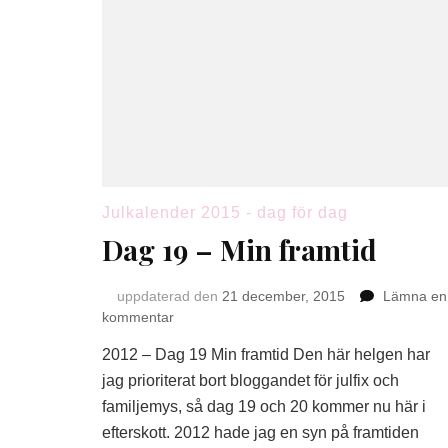
Julkalender 2015 - dag för dag
Dag 19 – Min framtid
uppdaterad den
21 december, 2015
Lämna en
på
kommentar
Dag
2012 – Dag 19 Min framtid Den här helgen har
19
–
jag prioriterat bort bloggandet för julfix och
Min
familjemys, så dag 19 och 20 kommer nu här i
framtid
efterskott. 2012 hade jag en syn på framtiden