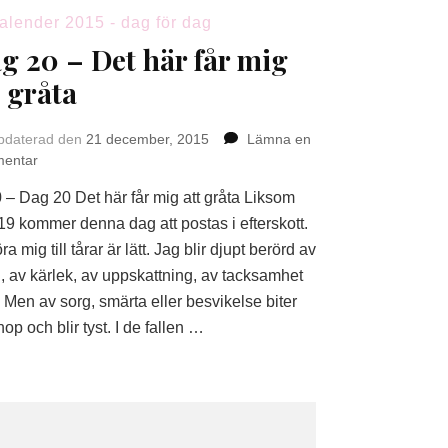
alender 2015 - dag för dag
g 20 – Det här får mig
t gråta
pdaterad den
21 december, 2015
Lämna en
på
entar
Dag
 – Dag 20 Det här får mig att gråta Liksom
20
–
19 kommer denna dag att postas i efterskott.
Det
öra mig till tårar är lätt. Jag blir djupt berörd av
här
, av kärlek, av uppskattning, av tacksamhet
får
 Men av sorg, smärta eller besvikelse biter
mig
hop och blir tyst. I de fallen …
att
gråta