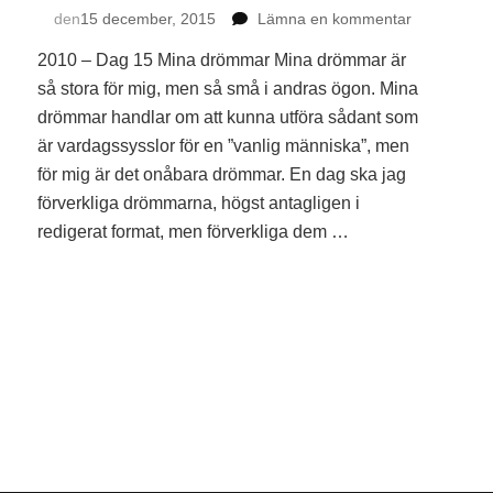
på
den
15 december, 2015
Lämna en kommentar
Dag
på
2010 – Dag 15 Mina drömmar Mina drömmar är
15
Dag
–
så stora för mig, men så små i andras ögon. Mina
16
Mina
drömmar handlar om att kunna utföra sådant som
–
drömmar
är vardagssysslor för en ”vanlig människa”, men
Det
är
för mig är det onåbara drömmar. En dag ska jag
r
förverkliga drömmarna, högst antagligen i
ag
redigerat format, men förverkliga dem …
ra
på