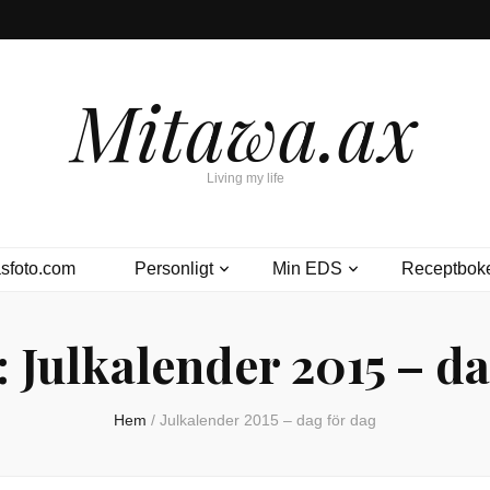
Mitawa.ax
Living my life
sfoto.com
Personligt
Min EDS
Receptbok
:
Julkalender 2015 – da
Hem
/
Julkalender 2015 – dag för dag