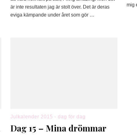
är
mig 
är inte resultaten jag är stolt över. Det är deras
jag
eviga kämpande under året som gör …
stolt
över
Julkalender 2015 - dag för dag
a
Dag 15 – Mina drömmar