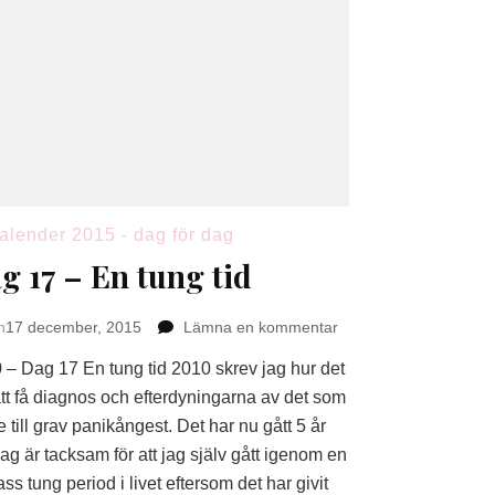
alender 2015 - dag för dag
g 17 – En tung tid
på
n
17 december, 2015
Lämna en kommentar
Dag
 – Dag 17 En tung tid 2010 skrev jag hur det
17
–
att få diagnos och efterdyningarna av det som
En
 till grav panikångest. Det har nu gått 5 år
tung
jag är tacksam för att jag själv gått igenom en
tid
ss tung period i livet eftersom det har givit