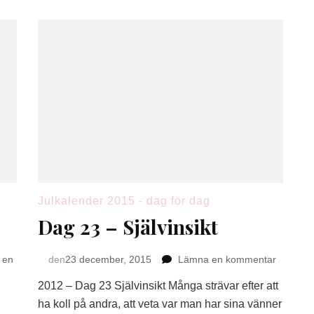
Julkalender 2015 - dag för dag
Dag 23 – Självinsikt
på
 en
den
23 december, 2015
Lämna en kommentar
Dag
2012 – Dag 23 Självinsikt Många strävar efter att
23
–
ha koll på andra, att veta var man har sina vänner