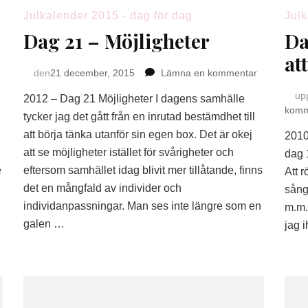
Julkalender 2015 - dag för dag
Julk
Dag 21 – Möjligheter
Da
at
på
på
den
21 december, 2015
Lämna en kommentar
Dag
Dag
up
2012 – Dag 21 Möjligheter I dagens samhälle
22
21
komm
–
–
tycker jag det gått från en inrutad bestämdhet till
möjligheter
Möjligheter
att börja tänka utanför sin egen box. Det är okej
2010
att se möjligheter istället för svårigheter och
dag 
e
eftersom samhället idag blivit mer tillåtande, finns
Att r
det en mångfald av individer och
sång
individanpassningar. Man ses inte längre som en
m.m.
galen …
jag i