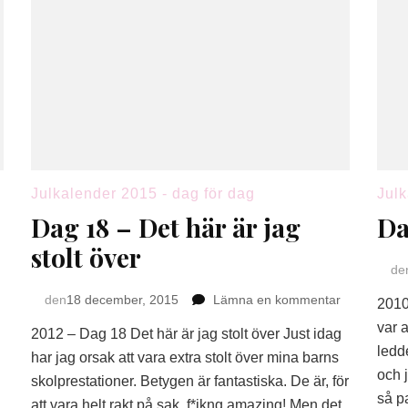
Julkalender 2015 - dag för dag
Julk
Dag 18 – Det här är jag
Da
stolt över
de
på
den
18 december, 2015
Lämna en kommentar
2010
Dag
var 
2012 – Dag 18 Det här är jag stolt över Just idag
18
ledde
–
har jag orsak att vara extra stolt över mina barns
och 
Det
skolprestationer. Betygen är fantastiska. De är, för
här
så pa
att vara helt rakt på sak, f*ikng amazing! Men det