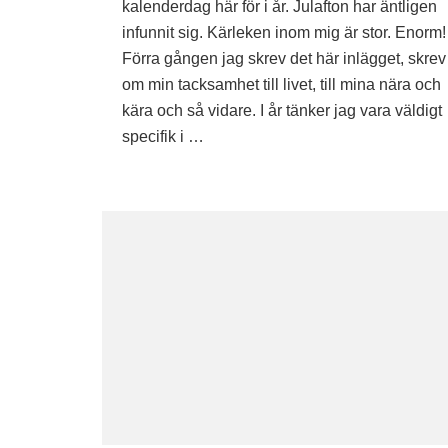
–
kalenderdag här för i år. Julafton har äntligen
Tacksamhet
infunnit sig. Kärleken inom mig är stor. Enorm!
Förra gången jag skrev det här inlägget, skrev
om min tacksamhet till livet, till mina nära och
kära och så vidare. I år tänker jag vara väldigt
specifik i …