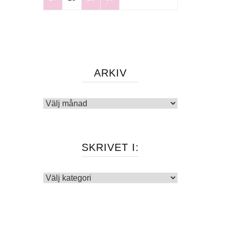
ARKIV
Arkiv
SKRIVET I:
Skrivet
i: