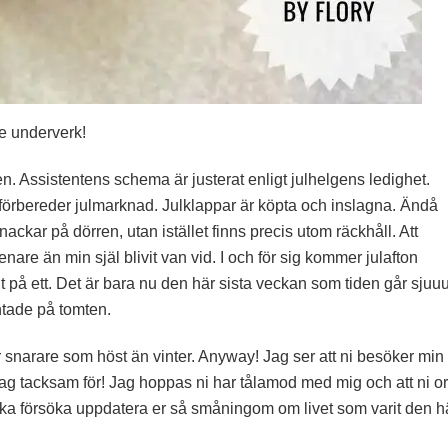
e underverk!
n. Assistentens schema är justerat enligt julhelgens ledighet.
 förbereder julmarknad. Julklappar är köpta och inslagna. Ändå
ackar på dörren, utan istället finns precis utom räckhåll. Att
senare än min själ blivit van vid. I och för sig kommer julafton
 ut på ett. Det är bara nu den här sista veckan som tiden går sjuu
tade på tomten.
er snarare som höst än vinter. Anyway! Jag ser att ni besöker min
jag tacksam för! Jag hoppas ni har tålamod med mig och att ni o
ka försöka uppdatera er så småningom om livet som varit den h