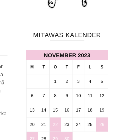
MITAWAS KALENDER
NOVEMBER 2023
ar
M
T
O
T
F
L
S
ka
1
2
3
4
5
 må
r
6
7
8
9
10
11
12
13
14
15
16
17
18
19
cka
20
21
22
23
24
25
26
27
28
29
30