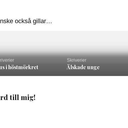
nske också gillar…
riverier
Skriverier
us i höstmörkret
Älskade unge
rd till mig!