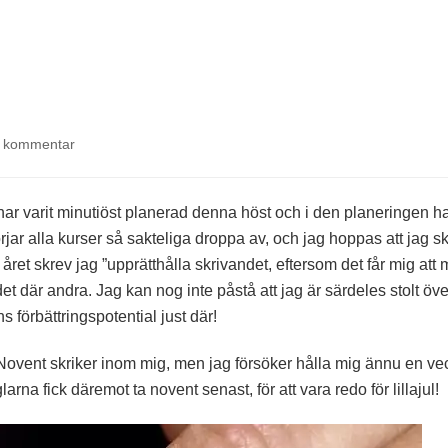
på
 kommentar
Uteblivna
ord
 har varit minutiöst planerad denna höst och i den planeringen h
börjar alla kurser så sakteliga droppa av, och jag hoppas att jag s
r året skrev jag ”upprätthålla skrivandet, eftersom det får mig att
 det där andra. Jag kan nog inte påstå att jag är särdeles stolt öve
ns förbättringspotential just där!
 Novent skriker inom mig, men jag försöker hålla mig ännu en ve
arna fick däremot ta novent senast, för att vara redo för lillajul!