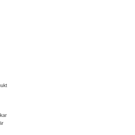
uukt
rkar
är