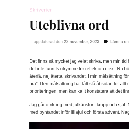
Skriverier
Uteblivna ord
uppdaterad den
22 november, 2023
Lämna en
Det finns så mycket jag velat skriva, men min tid
det inte funnits utrymme för reflektion i text. Nu 
återfå, nej återta, skrivandet. I min målsättning fö
bra”. Den målsättning har fått stå åt sidan för allt
prioriteringen, men kan kallt konstatera att det fin
Jag går omkring med julkänslor i kropp och själ.
med pyntandet inför lillajul och första advent. Nagl