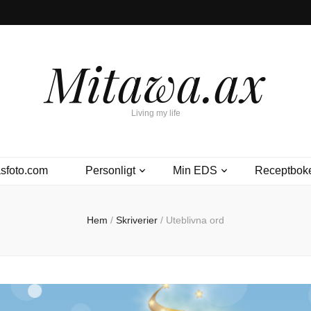
Mitawa.ax
Living my life
sfoto.com
Personligt
Min EDS
Receptbok
Hem
/
Skriverier
/
Uteblivna ord