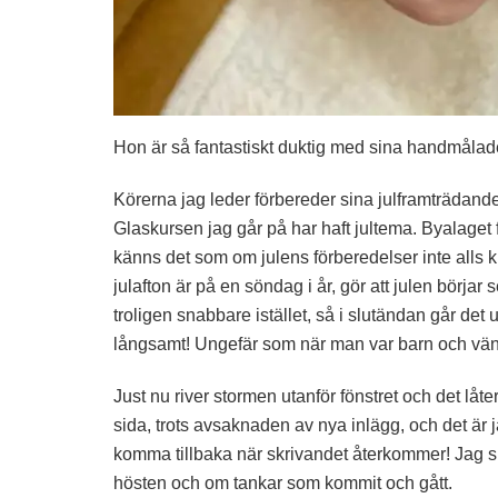
Hon är så fantastiskt duktig med sina handmålad
Körerna jag leder förbereder sina julframträdande
Glaskursen jag går på har haft jultema. Byalaget
känns det som om julens förberedelser inte alls kn
julafton är på en söndag i år, gör att julen börjar 
troligen snabbare istället, så i slutändan går det
långsamt! Ungefär som när man var barn och vän
Just nu river stormen utanför fönstret och det låt
sida, trots avsaknaden av nya inlägg, och det är 
komma tillbaka när skrivandet återkommer! Jag s
hösten och om tankar som kommit och gått.