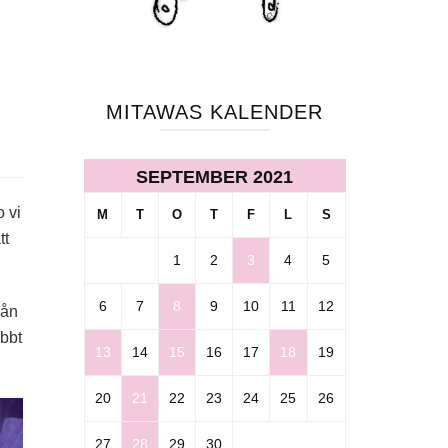
MITAWAS KALENDER
SEPTEMBER 2021
 vi
M
T
O
T
F
L
S
tt
1
2
3
4
5
6
7
8
9
10
11
12
rån
abbt
13
14
15
16
17
18
19
20
21
22
23
24
25
26
27
28
29
30