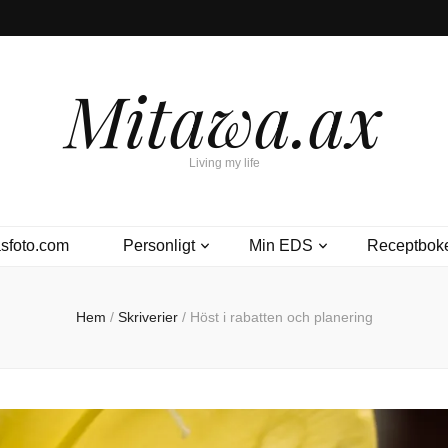
Mitawa.ax
Living my life
sfoto.com
Personligt
Min EDS
Receptbok
Hem
/
Skriverier
/
Höst i rabatten och planering