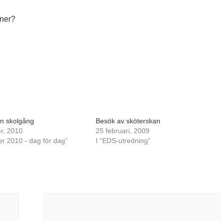
aner?
n skolgång
Besök av sköterskan
r, 2010
25 februari, 2009
er 2010 - dag för dag”
I ”EDS-utredning”