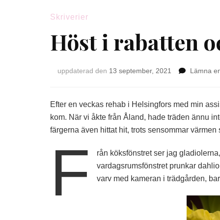
Skriverier
Höst i rabatten 
uppdaterad den
13 september, 2021
Lämna e
Efter en veckas rehab i Helsingfors med min assi
kom. När vi åkte från Åland, hade träden ännu inte 
färgerna även hittat hit, trots sensommar värmen
F
rån köksfönstret ser jag gladioler
vardagsrumsfönstret prunkar dahlior
varv med kameran i trädgården, bara