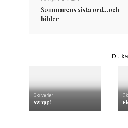
Sommarens sista ord…och
bilder
Du ka
Skriverier
Sk
Swapp!
Fi