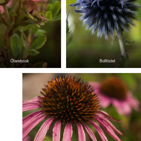
Ölandstok
Bolltistel