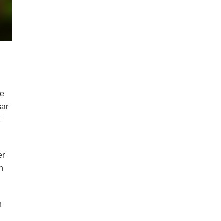
ke
sar
h
er
en
n