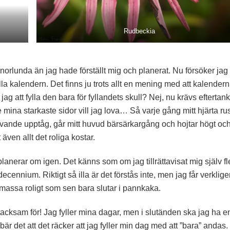
Rudbeckia
nnorlunda än jag hade förställt mig och planerat. Nu försöker jag
lla kalendern. Det finns ju trots allt en mening med att kalendern
jag att fylla den bara för fyllandets skull? Nej, nu krävs eftertan
mina starkaste sidor vill jag lova… Så varje gång mitt hjärta ru
ivande upptåg, går mitt huvud bärsärkargång och hojtar högt oc
även allt det roliga kostar.
lanerar om igen. Det känns som om jag tillrättavisat mig själv fl
ennium. Riktigt så illa är det förstås inte, men jag får verklig
 massa roligt som sen bara slutar i pannkaka.
g tacksam för! Jag fyller mina dagar, men i slutänden ska jag ha e
ebär det att det räcker att jag fyller min dag med att ”bara” andas.