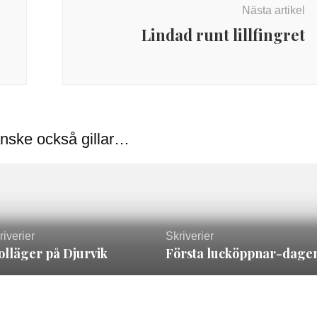
Nästa artikel
Lindad runt lillfingret
nske också gillar…
riverier
Skriverier
olläger på Djurvik
Första lucköppnar-dage