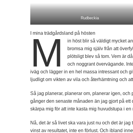
Rudbeckia
M
I mina trädgårdsland på hösten
in höst blir så väldigt mycket a
bromsa mig själv från att överfy
plötsligt blev så tom. Vem är då 
och noggrant övervägande. Inte 
iväg och lägger in en hel massa intressant och g
ljudligt om vikten av vila och återhämtning och att 
Så jag planerar, planerar om, planerar igen, och p
gånger den senaste månaden än jag gjort på ett dec
skärpa mig för att inte kasta mig huvudstupa i en
Nå, det är så livet ska vara just nu och det är ja
vinst av resultatet, inte en förlust. Och ibland inn