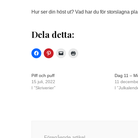
Hur ser din höst ut? Vad har du för storslagna pl
Dela detta:
Piff och puff
Dag 11 – Mi
15 juli, 2022
11 decembe
I ”Skriverier”
I ”Julkalend
Inläggsnavigering
Föregående artikel