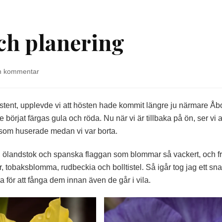
och planering
på
n kommentar
Höst
i
rabatten
stent, upplevde vi att hösten hade kommit längre ju närmare Åbo
och
börjat färgas gula och röda. Nu när vi är tillbaka på ön, ser vi a
planering
 som huserade medan vi var borta.
na, ölandstok och spanska flaggan som blommar så vackert, och f
, tobaksblomma, rudbeckia och bolltistel. Så igår tog jag ett sn
 för att fånga dem innan även de går i vila.