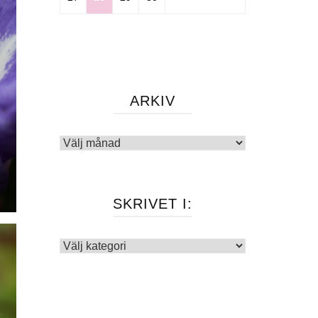
ARKIV
Arkiv
SKRIVET I:
Skrivet
i: