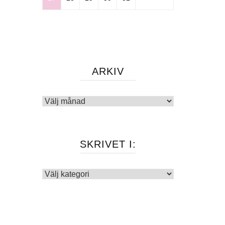
ARKIV
Arkiv
SKRIVET I:
Skrivet
i: