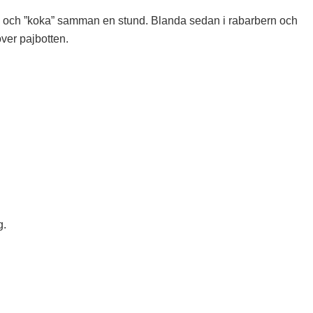
in och ”koka” samman en stund. Blanda sedan i rabarbern och
över pajbotten.
g.