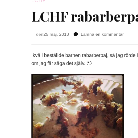
LCHF
LCHF rabarberp
på
den
25 maj, 2013
Lämna en kommentar
LCHF
rabarb
Ikväll beställde barnen rabarberpaj, så jag rörd
om jag får säga det själv. 🙂