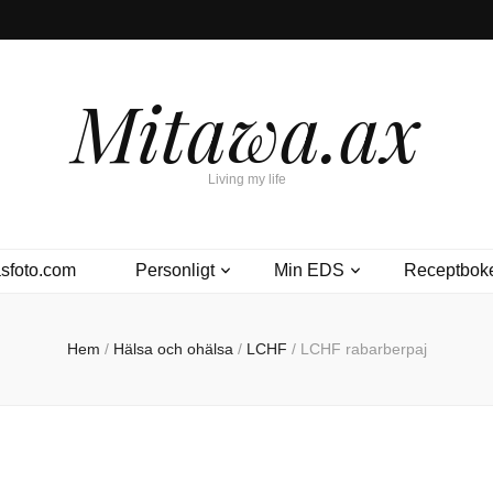
Mitawa.ax
Living my life
sfoto.com
Personligt
Min EDS
Receptbok
Hem
/
Hälsa och ohälsa
/
LCHF
/
LCHF rabarberpaj