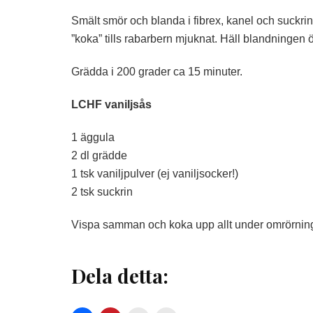
Smält smör och blanda i fibrex, kanel och suckr
”koka” tills rabarbern mjuknat. Häll blandningen 
Grädda i 200 grader ca 15 minuter.
LCHF vaniljsås
1 äggula
2 dl grädde
1 tsk vaniljpulver (ej vaniljsocker!)
2 tsk suckrin
Vispa samman och koka upp allt under omrörnin
Dela detta: