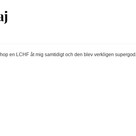
aj
erpaj
e ihop en LCHF åt mig samtidigt och den blev verkligen supergod