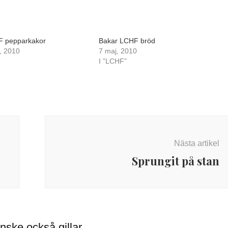
F pepparkakor
Bakar LCHF bröd
, 2010
7 maj, 2010
I ”LCHF”
Nästa artikel
Sprungit på stan
nske också gillar…