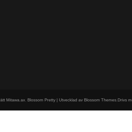
ätt
Mitawa.ax
.
Blossom Pretty | Utvecklad av
Blossom Themes
.Drivs 