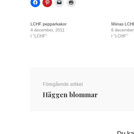
LCHF pepparkakor
Miinas LCH
4 december, 2011
6 december
I ”LCHF”
I ”LCHF”
Inläggsnavigering
Föregående artikel
Häggen blommar
Du ka