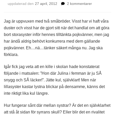
till
uppdaterad den
27 april, 2012
2 kommentarer
Systerskap
Jag är uppvuxen med två småbröder. Visst har vi haft våra
duster och visst har de gjort sitt när det handlat om att göra
bort storasyster inför hennes tilltänkta pojkvänner, men jag
har ändå aldrig behövt konkurrera med dem gällande
pojkvänner. Eh…nä…tänker säkert många nu. Jag ska
förklara.
Igår fick jag veta att en kille i skolan hade konstaterat
följande i matsalen: ”Hon där Julina i femman är ju SÅ
snygg och SÅ läcker!”. Jätte kul, självklart! Men när
lillasyster kastar lystna blickar på densamme, känns det
inte riktigt lika kul längre.
Hur fungerar sånt där mellan systrar? Är det en självklarhet
att stå åt sidan för syrrans skull? Eller blir det en rivalitet