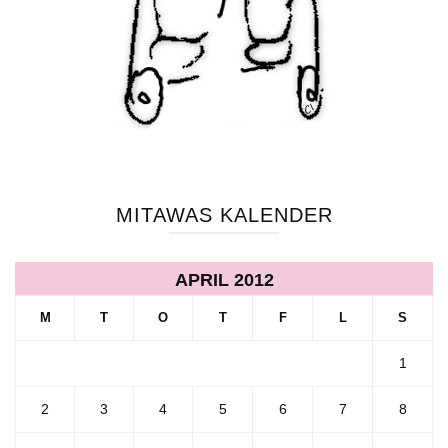
MITAWAS KALENDER
APRIL 2012
M
T
O
T
F
L
S
1
2
3
4
5
6
7
8