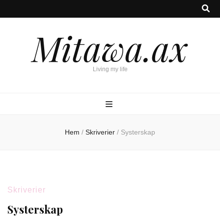
Mitawa.ax
Living my life
Hem
/
Skriverier
/
Systerskap
Skriverier
Systerskap