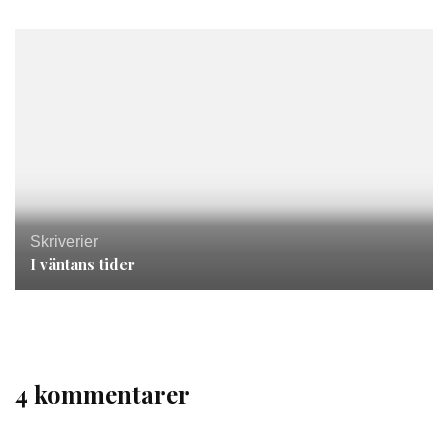
Skriverier
I väntans tider
4 kommentarer