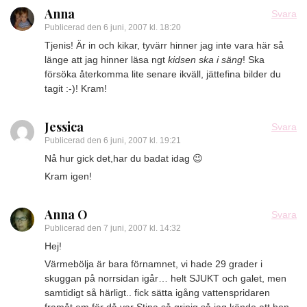
Anna
Svara
Publicerad den
6 juni, 2007 kl. 18:20
Tjenis! Är in och kikar, tyvärr hinner jag inte vara här så
länge att jag hinner läsa ngt
kidsen ska i säng
! Ska
försöka återkomma lite senare ikväll, jättefina bilder du
tagit :-)! Kram!
Jessica
Svara
Publicerad den
6 juni, 2007 kl. 19:21
Nå hur gick det,har du badat idag 😉
Kram igen!
Anna O
Svara
Publicerad den
7 juni, 2007 kl. 14:32
Hej!
Värmebölja är bara förnamnet, vi hade 29 grader i
skuggan på norrsidan igår… helt SJUKT och galet, men
samtidigt så härligt.. fick sätta igång vattenspridaren