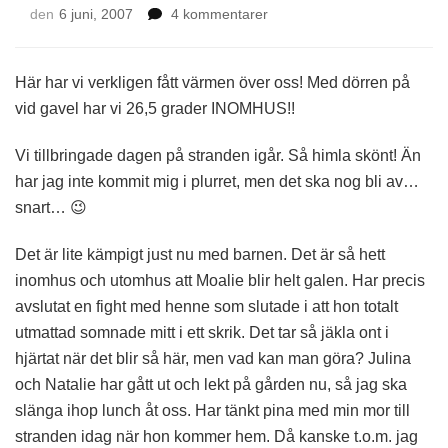
till
den
6 juni, 2007
4 kommentarer
Värmebölja
Här har vi verkligen fått värmen över oss! Med dörren på
vid gavel har vi 26,5 grader INOMHUS!!
Vi tillbringade dagen på stranden igår. Så himla skönt! Än
har jag inte kommit mig i plurret, men det ska nog bli av…
snart… 😉
Det är lite kämpigt just nu med barnen. Det är så hett
inomhus och utomhus att Moalie blir helt galen. Har precis
avslutat en fight med henne som slutade i att hon totalt
utmattad somnade mitt i ett skrik. Det tar så jäkla ont i
hjärtat när det blir så här, men vad kan man göra? Julina
och Natalie har gått ut och lekt på gården nu, så jag ska
slänga ihop lunch åt oss. Har tänkt pina med min mor till
stranden idag när hon kommer hem. Då kanske t.o.m. jag