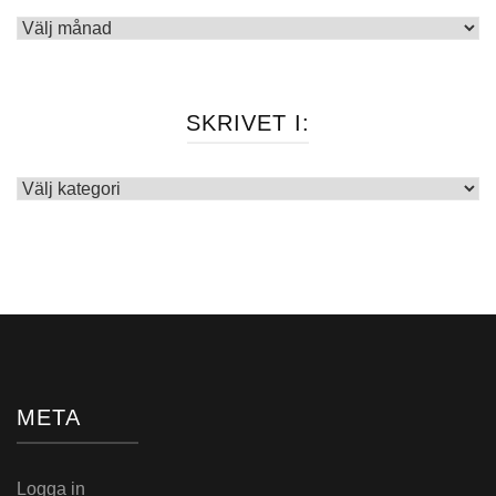
Arkiv
SKRIVET I:
Skrivet
i:
META
Logga in