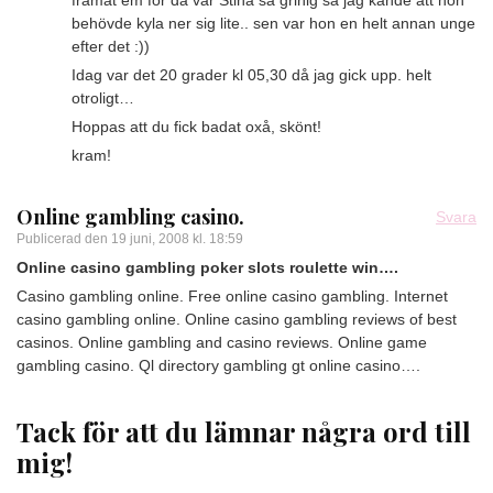
framåt em för då var Stina så grinig så jag kände att hon
behövde kyla ner sig lite.. sen var hon en helt annan unge
efter det :))
Idag var det 20 grader kl 05,30 då jag gick upp. helt
otroligt…
Hoppas att du fick badat oxå, skönt!
kram!
Online gambling casino.
Svara
Publicerad den
19 juni, 2008 kl. 18:59
Online casino gambling poker slots roulette win….
Casino gambling online. Free online casino gambling. Internet
casino gambling online. Online casino gambling reviews of best
casinos. Online gambling and casino reviews. Online game
gambling casino. Ql directory gambling gt online casino….
Tack för att du lämnar några ord till
mig!