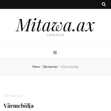
Mitawa.ax
Living my life
Hem
/
Skriverier
/
Värmebölja
Skriverier
Värmebölja