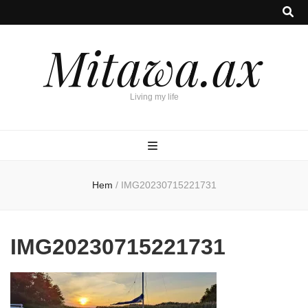
Mitawa.ax
Living my life
Hem
/
IMG20230715221731
IMG20230715221731