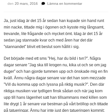
på
den
20 mars, 2016
Lämna en kommentar
Just
idag
Ja, just idag är det 15 år sedan han kupade sin hand runt
min nacke, tittade mig i ögonen och kysste mig långsamt,
trevande, lite frågande och mycket ömt. Idag är det 15 år
sedan jag stannade kvar och med åren har det där
”stannandet” blivit ett beslut som hållit i sig.
Det började med ett sms ”Hej, har du bild i tvn?”. Några
dagar senare ”Jag ska till krogen nu, kika ut och se om jag
duger” och han gjorde tummen upp och önskade mig en fin
kväll. Ännu några dagar senare var det han som mezzade
”Vill du komma upp och lyssna på riktig musik?”. Den där
riktiga musiken var tydligen finsk sådan och när jag kom
upp till hans lägenhet satt han tillsammans med killen som
lite drygt 1 år senare var bestman på vårt bröllop och tittade
på tatueringar. Ännu har inte just den tatueringen kommit;