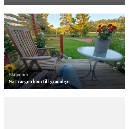
Skriverier
När vargen kom till grannbyn