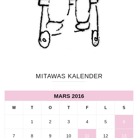
MITAWAS KALENDER
MARS 2016
M
T
O
T
F
L
S
1
2
3
4
5
6
7
8
9
10
11
12
13