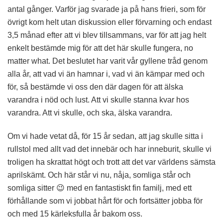
antal gånger. Varför jag svarade ja på hans frieri, som för
övrigt kom helt utan diskussion eller förvarning och endast
3,5 månad efter att vi blev tillsammans, var för att jag helt
enkelt bestämde mig för att det här skulle fungera, no
matter what. Det beslutet har varit vår gyllene tråd genom
alla år, att vad vi än hamnar i, vad vi än kämpar med och
för, så bestämde vi oss den där dagen för att älska
varandra i nöd och lust. Att vi skulle stanna kvar hos
varandra. Att vi skulle, och ska, älska varandra.
Om vi hade vetat då, för 15 år sedan, att jag skulle sitta i
rullstol med allt vad det innebär och har inneburit, skulle vi
troligen ha skrattat högt och trott att det var världens sämsta
aprilskämt. Och här står vi nu, nåja, somliga står och
somliga sitter 😉 med en fantastiskt fin familj, med ett
förhållande som vi jobbat hårt för och fortsätter jobba för
och med 15 kärleksfulla år bakom oss.