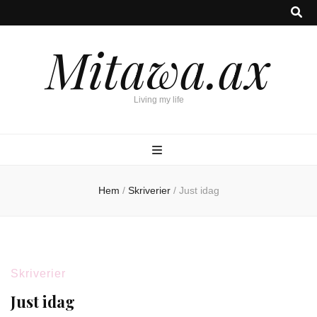
Mitawa.ax
Living my life
Hem
/
Skriverier
/
Just idag
Skriverier
Just idag