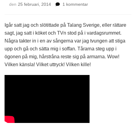
till
den
25 februari, 2014
1 kommentar
Jojken
i
mitt
Igår satt jag och slötittade på Talang Sverige, eller rättare
hjärta
sagt, jag satt i köket och TVn stod på i vardagsrummet.
Några takter in i en av sångerna var jag tvungen att stiga
upp och gå och sätta mig i soffan. Tårarna steg upp i
ögonen på mig, hårstråna reste sig på armarna. Wow!
Vilken känsla! Vilket uttryck! Vilken kille!