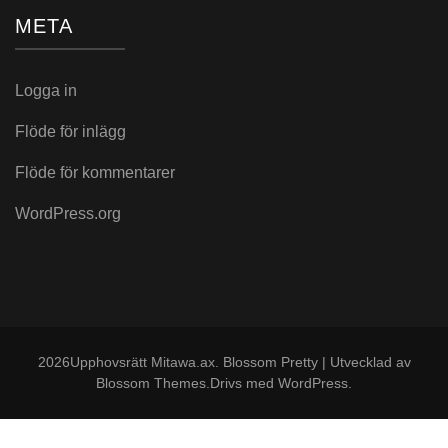
META
Logga in
Flöde för inlägg
Flöde för kommentarer
WordPress.org
2026Upphovsrätt
Mitawa.ax
.
Blossom Pretty | Utvecklad av
Blossom Themes
.Drivs med
WordPress
.