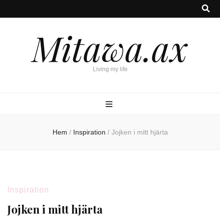
Mitawa.ax
Living my life
Hem
/
Inspiration
/
Jojken i mitt hjärta
Inspiration
Jojken i mitt hjärta