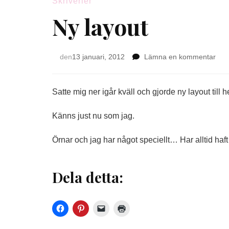
Skriverier
Ny layout
på
den
13 januari, 2012
Lämna en kommentar
Ny
layo
Satte mig ner igår kväll och gjorde ny layout til
Känns just nu som jag.
Örnar och jag har något speciellt… Har alltid haft
Dela detta: