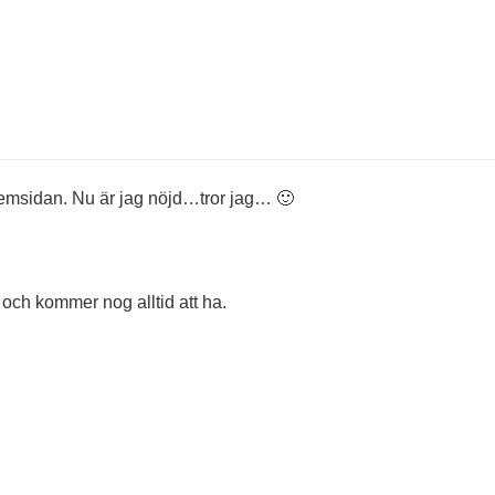
ut
l hemsidan. Nu är jag nöjd…tror jag… 🙂
 och kommer nog alltid att ha.