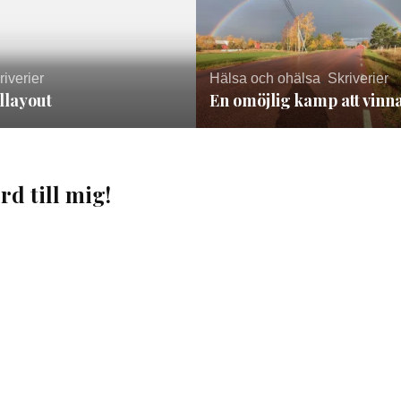
riverier
Hälsa och ohälsa
,
Skriverier
llayout
En omöjlig kamp att vinn
rd till mig!