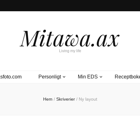
Mitawa.ax
Living my life
sfoto.com
Personligt
Min EDS
Receptbok
Hem
/
Skriverier
/
Ny layout