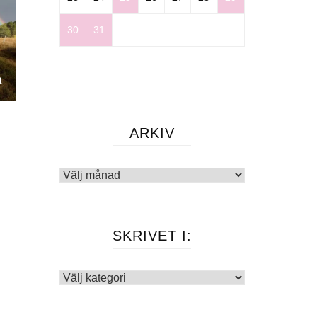
30
31
a
ARKIV
Arkiv
SKRIVET I:
Skrivet
i: