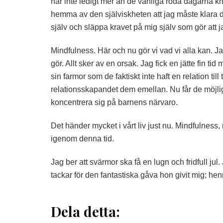
har inte ledigt mer än de vanliga röda dagarna krin
hemma av den själviskheten att jag måste klara
själv och släppa kravet på mig själv som gör att ja
Mindfulness. Här och nu gör vi vad vi alla kan. Ja
gör. Allt sker av en orsak. Jag fick en jätte fin t
sin farmor som de faktiskt inte haft en relation ti
relationsskapandet dem emellan. Nu får de möjlighet
koncentrera sig på barnens närvaro.
Det händer mycket i vårt liv just nu. Mindfulness, m
igenom denna tid.
Jag ber att svärmor ska få en lugn och fridfull jul. 
tackar för den fantastiska gåva hon givit mig; he
Dela detta: