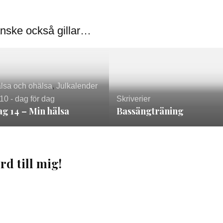
nske också gillar…
lsa och ohälsa
,
Julkalender
10 - dag för dag
Skriverier
g 14 – Min hälsa
Bassängträning
rd till mig!