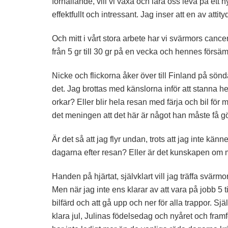
förhållande, vill vi växa och lära oss leva på ett
effektfullt och intressant. Jag inser att en av attit
Och mitt i vårt stora arbete har vi svärmors canc
från 5 gr till 30 gr på en vecka och hennes försäm
Nicke och flickorna åker över till Finland på sönda
det. Jag brottas med känslorna inför att stanna h
orkar? Eller blir hela resan med färja och bil för
det meningen att det här är något han måste få 
Är det så att jag flyr undan, trots att jag inte kän
dagarna efter resan? Eller är det kunskapen om 
Handen på hjärtat, självklart vill jag träffa svär
Men när jag inte ens klarar av att vara på jobb 5 
bilfärd och att gå upp och ner för alla trappor. Sj
klara jul, Julinas födelsedag och nyåret och fram