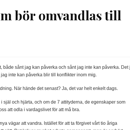
om bör omvandlas till
å
ro
ch
tress
t, både sånt jag kan påverka och sånt jag inte kan påverka. Det 
som
jag inte kan påverka blir till konflikter inom mig.
ör
mvandlas
idning. När hände det senast? Ja, det var helt enkelt dags.
ll
cceptans
g i själ och hjärta, och om de 7 attityderna, de egenskaper som
att odla i vardagslivet för att må bra.
 vägar att vandra. Istället för att ta förgivet vårt tio åriga