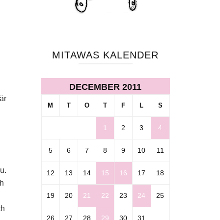
MITAWAS KALENDER
DECEMBER 2011
är
M
T
O
T
F
L
S
1
2
3
4
5
6
7
8
9
10
11
u.
12
13
14
15
16
17
18
ch
19
20
21
22
23
24
25
ch
26
27
28
29
30
31