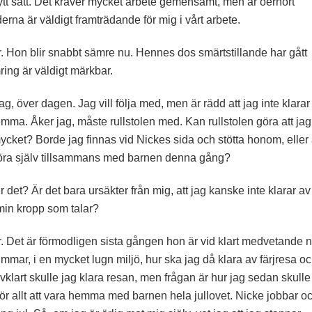
 nytt sätt. Det kräver mycket arbete gemensamt, men är oerhört
yderna är väldigt framträdande för mig i vårt arbete.
er. Hon blir snabbt sämre nu. Hennes dos smärtstillande har gått
ring är väldigt märkbar.
g, över dagen. Jag vill följa med, men är rädd att jag inte klarar
emma. Åker jag, måste rullstolen med. Kan rullstolen göra att jag
 mycket? Borde jag finnas vid Nickes sida och stötta honom, eller 
göra själv tillsammans med barnen denna gång?
ner det? Är det bara ursäkter från mig, att jag kanske inte klarar av
min kropp som talar?
mor. Det är förmodligen sista gången hon är vid klart medvetande n
timmar, i en mycket lugn miljö, hur ska jag då klara av färjresa o
älvklart skulle jag klara resan, men frågan är hur jag sedan skulle
för allt att vara hemma med barnen hela jullovet. Nicke jobbar o