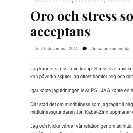
Hälsa och ohälsa
,
Mindfulness
,
Skriverier
Oro och stress s
acceptans
p
den
16 december, 2011
Lämna en kommentar
O
o
s
Jag känner stress i min kropp. Stress över mycke
kan påverka skjuter jag oftast framför mig och det 
b
o
Igår köpte jag tidningen leva PS!. JAG köpte en t
ti
a
Där stod det om mindfulness som jag tagit till mi
midfulnessgrundaren Jon Kabat-Zinn uppmanar oss 
Jag och Nicke vårdar vår relation genom att hitta nya