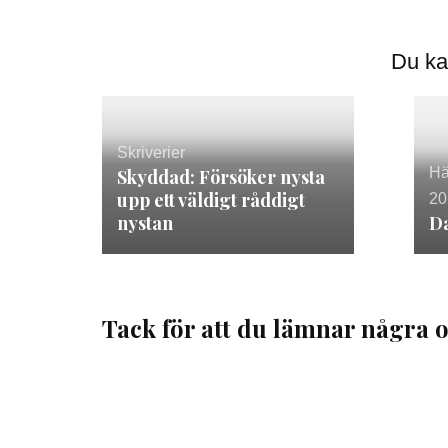
Du ka
Skriverier
Hä
Skyddad: Försöker nysta
upp ett väldigt råddigt
20
nystan
Da
Tack för att du lämnar några o