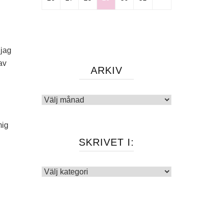
 jag
av
ARKIV
Arkiv
mig
SKRIVET I:
Skrivet
i: