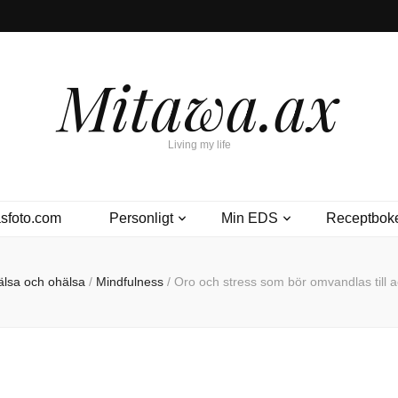
Mitawa.ax
Living my life
sfoto.com
Personligt
Min EDS
Receptbok
älsa och ohälsa
/
Mindfulness
/
Oro och stress som bör omvandlas till 