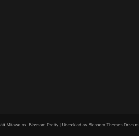
ätt
Mitawa.ax
.
Blossom Pretty | Utvecklad av
Blossom Themes
.Drivs 