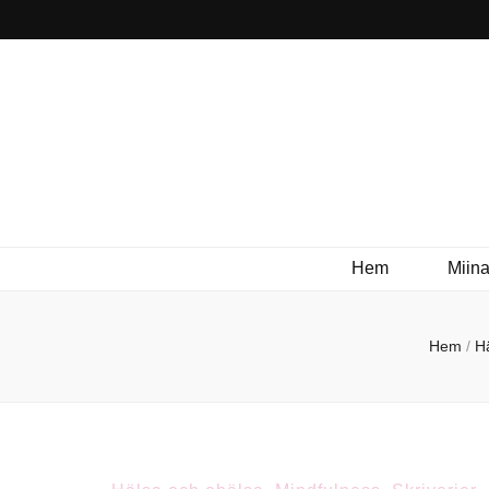
Hem
Miina
Hem
/
H