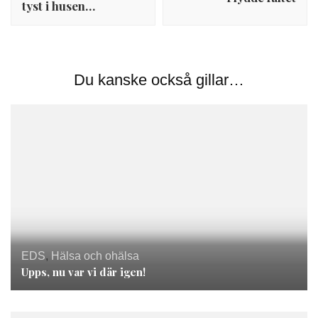
tyst i husen…
Du kanske också gillar…
EDS
,
Hälsa och ohälsa
Upps, nu var vi där igen!