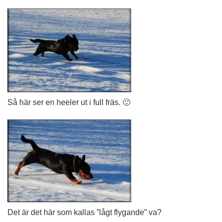
Så här ser en heeler ut i full fräs. 🙂
Det är det här som kallas ”lågt flygande” va?