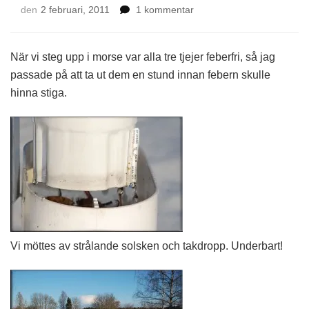
till
den
2 februari, 2011
1 kommentar
Sjuklingar
ut
på
När vi steg upp i morse var alla tre tjejer feberfri, så jag
vädring
passade på att ta ut dem en stund innan febern skulle
hinna stiga.
Vi möttes av strålande solsken och takdropp. Underbart!