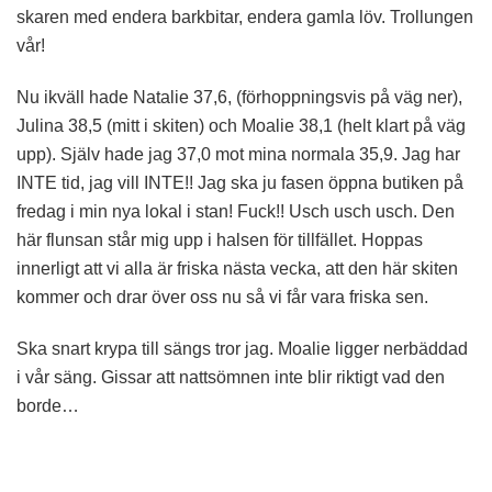
skaren med endera barkbitar, endera gamla löv. Trollungen
vår!
Nu ikväll hade Natalie 37,6, (förhoppningsvis på väg ner),
Julina 38,5 (mitt i skiten) och Moalie 38,1 (helt klart på väg
upp). Själv hade jag 37,0 mot mina normala 35,9. Jag har
INTE tid, jag vill INTE!! Jag ska ju fasen öppna butiken på
fredag i min nya lokal i stan! Fuck!! Usch usch usch. Den
här flunsan står mig upp i halsen för tillfället. Hoppas
innerligt att vi alla är friska nästa vecka, att den här skiten
kommer och drar över oss nu så vi får vara friska sen.
Ska snart krypa till sängs tror jag. Moalie ligger nerbäddad
i vår säng. Gissar att nattsömnen inte blir riktigt vad den
borde…