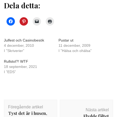
Dela detta:
Julfest och Casinobesök
Pustar ut
4 december, 2010
11 december, 2009
I ”Skriverier”
I ”Hälsa och ohälsa”
Rullstol?! WTF
18 september, 2021
I ”EDS”
Inläggsnavigering
Föregående artikel
Nästa artikel
Tyst det är i husen,
Flydde fältet