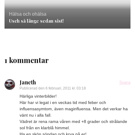
Hälsa och ohälsa
Usch så länge sedan sist!
1 kommentar
Janeth
Svara
Publicerad den
6 februari, 2011 kl. 03:18
Härliga vinterbilder!
Här har vi legat i en veckas tid med feber och
influensasymtom, även maginfluensa. Men det verkar ha
vänt nu i alla fall.
Vädret är rena rama våren med +8 grader och strålande
sol från en klarblå himmel.
Ha en skön söndag och krya på er!