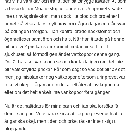
har vi nu varit där och träffat den skitsnygge läkaren 🙂 som
vi besökte när Moalie slog ut tänderna. Urinprovet visade
inte urinvägsinfektion, men dock lite blod och proteiner i
urinet, så vi ska ta ett nytt prov om några dagar och får svar
på odlingen imorgon. Han kontrollerade nackstelhet och
ögonreflexer samt öron och hals. När han tittade på henne
hittade vi 2 prickar som kommit medan vi kört in till
sjukhuset, så förmodligen är det vattkoppor denna gång.
Det är bara att vänta och se och kontakta igen om det inte
blir vätskefyllda prickar. Får som sagt se vad det blir av det,
men jag misstänker nog vattkoppor eftersom urinprovet var
relativt okej. Frågan är om det är ett återfall av kopporna
eller om det helt enkelt inte var koppor förra gången.
Nu är det nattidags för mina barn och jag ska försöka få
dem i säng nu. Ville bara skriva att jag nog lever och att allt
är ganska okej, men tiden och orket räcker inte riktigt till
bloggandet.