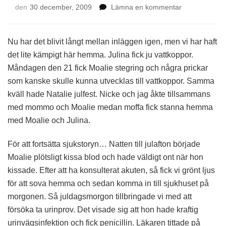
på
den
30 december, 2009
Lämna en kommentar
Sjukstuga
Nu har det blivit långt mellan inläggen igen, men vi har haft
det lite kämpigt här hemma. Julina fick ju vattkoppor.
Måndagen den 21 fick Moalie stegring och några prickar
som kanske skulle kunna utvecklas till vattkoppor. Samma
kväll hade Natalie julfest. Nicke och jag åkte tillsammans
med mommo och Moalie medan moffa fick stanna hemma
med Moalie och Julina.
För att fortsätta sjukstoryn… Natten till julafton började
Moalie plötsligt kissa blod och hade väldigt ont när hon
kissade. Efter att ha konsulterat akuten, så fick vi grönt ljus
för att sova hemma och sedan komma in till sjukhuset på
morgonen. Så juldagsmorgon tillbringade vi med att
försöka ta urinprov. Det visade sig att hon hade kraftig
urinvägsinfektion och fick penicillin. Läkaren tittade på