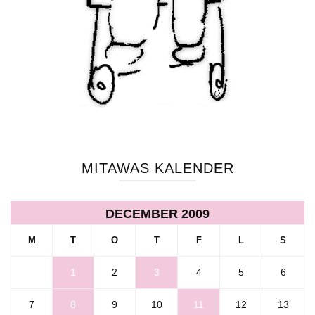
MITAWAS KALENDER
DECEMBER 2009
M
T
O
T
F
L
S
1
2
3
4
5
6
7
8
9
10
11
12
13