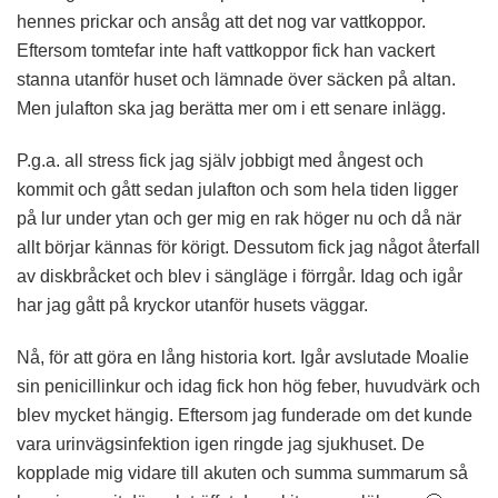
hennes prickar och ansåg att det nog var vattkoppor.
Eftersom tomtefar inte haft vattkoppor fick han vackert
stanna utanför huset och lämnade över säcken på altan.
Men julafton ska jag berätta mer om i ett senare inlägg.
P.g.a. all stress fick jag själv jobbigt med ångest och
kommit och gått sedan julafton och som hela tiden ligger
på lur under ytan och ger mig en rak höger nu och då när
allt börjar kännas för körigt. Dessutom fick jag något återfall
av diskbråcket och blev i sängläge i förrgår. Idag och igår
har jag gått på kryckor utanför husets väggar.
Nå, för att göra en lång historia kort. Igår avslutade Moalie
sin penicillinkur och idag fick hon hög feber, huvudvärk och
blev mycket hängig. Eftersom jag funderade om det kunde
vara urinvägsinfektion igen ringde jag sjukhuset. De
kopplade mig vidare till akuten och summa summarum så