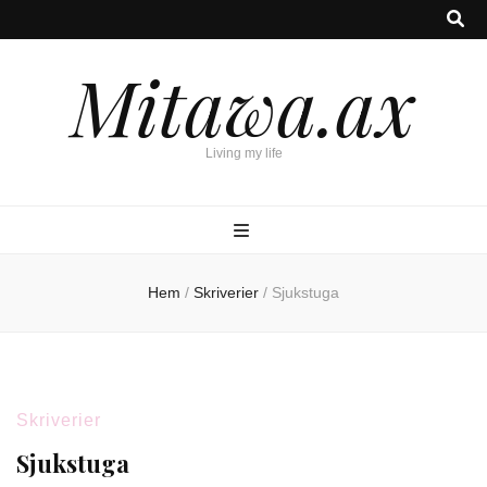
Mitawa.ax
Living my life
Hem
/
Skriverier
/
Sjukstuga
Skriverier
Sjukstuga