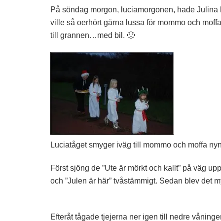
På söndag morgon, luciamorgonen, hade Julina ba
ville så oerhört gärna lussa för mommo och moffa
till grannen…med bil. 🙂
Luciatåget smyger iväg till mommo och moffa nynn
Först sjöng de ”Ute är mörkt och kallt” på väg up
och ”Julen är här” tvåstämmigt. Sedan blev det m
Efteråt tågade tjejerna ner igen till nedre våninge