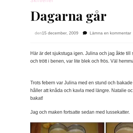
Skriverier
Dagarna går
den
15 december, 2009
Lämna en kommentar
g
Här är det sjukstuga igen. Julina och jag åkte till 
och trött i benen, var lite blek och frös. Väl hemm
Trots febern var Julina med en stund och bakade
håller att knåda och kavla med längre. Natalie och
bakat!
Jag och maken fortsatte sedan med lussekatter.