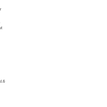
r
a
ut
kl.6