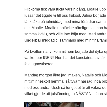
Flickorna fick vara lucia varsin gång. Moalie upp 
lussandet tiggde vi till oss frukost. Julina börja
tänkt åka på julmiddag med mina föräldrar samt 
och Moalie. Moalie upptäckte nämligen att hon had
samma kväll), och ville inte följa med. Med andra
underbar
middag tillsammans med min fina familj.
På kvällen när vi kommit hem började det dyka upp 
vattkoppor IGEN!! Hon har det konstaterat av läk
feldiagnostiserad.
Måndag morgon åkte jag, maken, Natalie och Moali
mitt minneskort hemma, så tyvärr har jag inga bild
med oss andra. Usch så tungt det är att vakna den
vilket gjorde att julstämningen NÄSTAN infann si