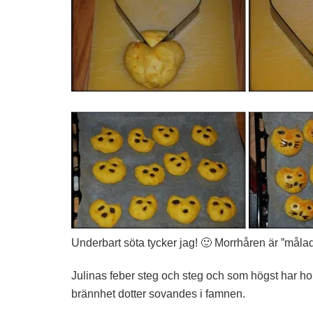
Underbart söta tycker jag! 🙂 Morrhåren är ”mål
Julinas feber steg och steg och som högst har hon
brännhet dotter sovandes i famnen.