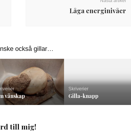
Nästa artikel
Låga energinivåer
nske också gillar…
riverier
Skriverier
m vänskap
Gilla-knapp
rd till mig!