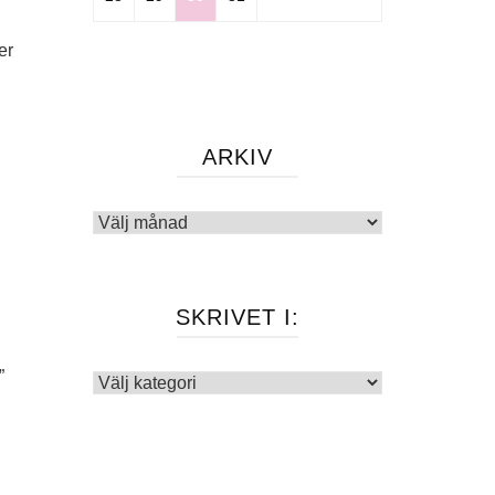
n
er
ARKIV
Arkiv
SKRIVET I:
”
Skrivet
i: