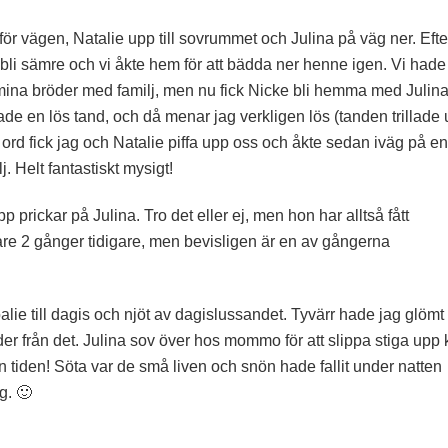
för vägen, Natalie upp till sovrummet och Julina på väg ner. Efte
de bli sämre och vi åkte hem för att bädda ner henne igen. Vi hade
mina bröder med familj, men nu fick Nicke bli hemma med Julin
e en lös tand, och då menar jag verkligen lös (tanden trillade 
 ord fick jag och Natalie piffa upp oss och åkte sedan iväg på en
 Helt fantastiskt mysigt!
prickar på Julina. Tro det eller ej, men hon har alltså fått
are 2 gånger tidigare, men bevisligen är en av gångerna
e till dagis och njöt av dagislussandet. Tyvärr hade jag glömt
er från det. Julina sov över hos mommo för att slippa stiga upp 
 tiden! Söta var de små liven och snön hade fallit under natten
g. 🙂