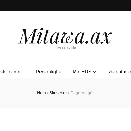
Mitawa.ax
Living my life
sfoto.com
Personligt
Min EDS
Receptbok
Hem
/
Skriverier
/
Dagarna går