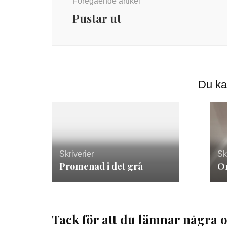
Föregående artikel
Pustar ut
Du ka
Skriverier
Sk
Promenad i det grå
O
Tack för att du lämnar några o