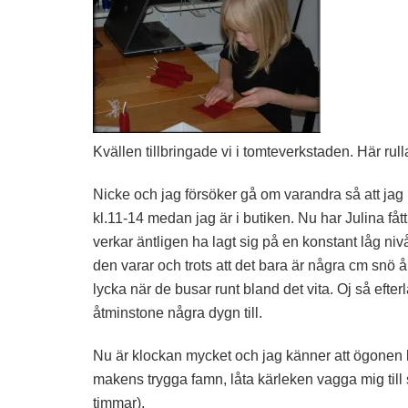
Kvällen tillbringade vi i tomteverkstaden. Här rulla
Nicke och jag försöker gå om varandra så att ja
kl.11-14 medan jag är i butiken. Nu har Julina fåt
verkar äntligen ha lagt sig på en konstant låg niv
den varar och trots att det bara är några cm snö 
lycka när de busar runt bland det vita. Oj så efter
åtminstone några dygn till.
Nu är klockan mycket och jag känner att ögonen bö
makens trygga famn, låta kärleken vagga mig till
timmar).