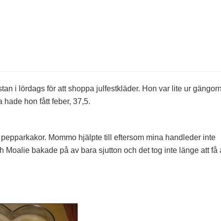
på
Dagarna
år
stan i lördags för att shoppa julfestkläder. Hon var lite ur gängor
a hade hon fått feber, 37,5.
 pepparkakor. Mommo hjälpte till eftersom mina handleder inte
 Moalie bakade på av bara sjutton och det tog inte länge att få a