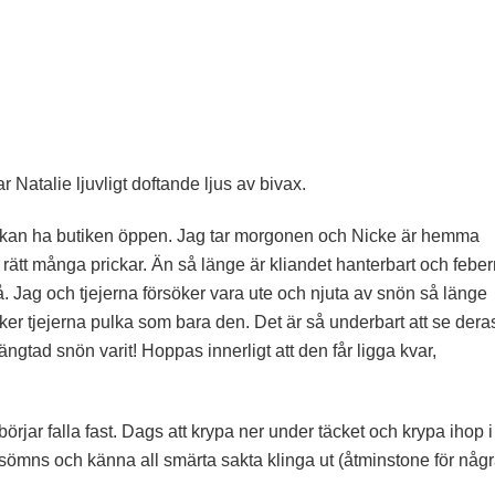
r Natalie ljuvligt doftande ljus av bivax.
g kan ha butiken öppen. Jag tar morgonen och Nicke är hemma
t rätt många prickar. Än så länge är kliandet hanterbart och febe
å. Jag och tjejerna försöker vara ute och njuta av snön så länge
åker tjejerna pulka som bara den. Det är så underbart att se dera
längtad snön varit! Hoppas innerligt att den får ligga kvar,
rjar falla fast. Dags att krypa ner under täcket och krypa ihop i
 sömns och känna all smärta sakta klinga ut (åtminstone för någ