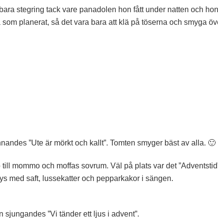
ra stegring tack vare panadolen hon fått under natten och ho
 som planerat, så det vara bara att klä på töserna och smyga öv
andes ”Ute är mörkt och kallt”. Tomten smyger bäst av alla. 🙂
p till mommo och moffas sovrum. Väl på plats var det ”Adventstid
ys med saft, lussekatter och pepparkakor i sängen.
n sjungandes ”Vi tänder ett ljus i advent”.