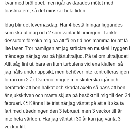
kvar med bröllopet, men igår avklarades mötet med
toastmatern, så det minskar hela tiden.
Idag blir det levernasdag. Har 4 beställningar liggandes
som ska ut idag och 2 som väntar till imorgon. Tänkte
dessutom försöka mig på att få en tid hos mamma för att få
lite laser. Tror nämligen att jag sträckte en muskel i ryggen i
måndags när jag var på hjärtultraljud. På tal om ultraljudet!
Allt såg fint ut, bara en liten turbulens vid ena klaffen, så
jag hålls under uppsikt, men behöver inte kontrolleras igen
förrän om 2 år. Däremot ringde min sköterska igår och
berättade att hon halkat och skadat axeln så pass att hon
är sjukskriven och måste skjuta på besökt till mig till den 24
februari. 🙁 Känns lite trist när jag väntat på att allt ska ta
fart med utredningen den 3 februari, men 3 veckor till är
inte hela världen. Har jag väntat i 30 år kan jag vänta 3
veckor till.