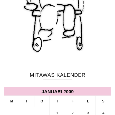
MITAWAS KALENDER
JANUARI 2009
M
T
O
T
F
L
S
1
2
3
4