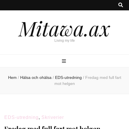
Mitawa.ax
Living my life
Hem
/
Hälsa och ohälsa
/
EDS-utredning
/
Fredag med full fart
mot helgen
EDS-utredning
,
Skriverier
Fredag med full fart mot helgen