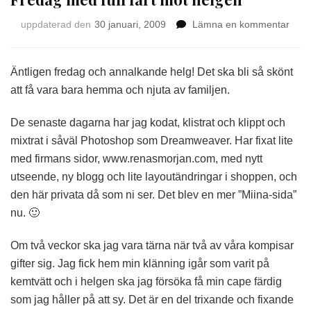
på
uppdaterad den
30 januari, 2009
Lämna en kommentar
Fred
med
full
Äntligen fredag och annalkande helg! Det ska bli så skönt
fart
att få vara bara hemma och njuta av familjen.
mot
helg
De senaste dagarna har jag kodat, klistrat och klippt och
mixtrat i såväl Photoshop som Dreamweaver. Har fixat lite
med firmans sidor, www.renasmorjan.com, med nytt
utseende, ny blogg och lite layoutändringar i shoppen, och
den här privata då som ni ser. Det blev en mer ”Miina-sida”
nu. 🙂
Om två veckor ska jag vara tärna när två av våra kompisar
gifter sig. Jag fick hem min klänning igår som varit på
kemtvätt och i helgen ska jag försöka få min cape färdig
som jag håller på att sy. Det är en del trixande och fixande