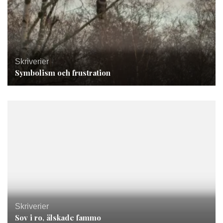
Skriverier
Symbolism och frustration
Skriverier
Sov i ro, älskade fammo