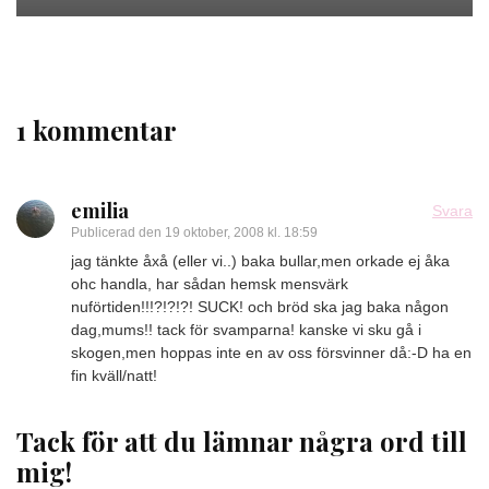
1 kommentar
emilia
Svara
Publicerad den
19 oktober, 2008 kl. 18:59
jag tänkte åxå (eller vi..) baka bullar,men orkade ej åka
ohc handla, har sådan hemsk mensvärk
nuförtiden!!!?!?!?! SUCK! och bröd ska jag baka någon
dag,mums!! tack för svamparna! kanske vi sku gå i
skogen,men hoppas inte en av oss försvinner då:-D ha en
fin kväll/natt!
Tack för att du lämnar några ord till
mig!