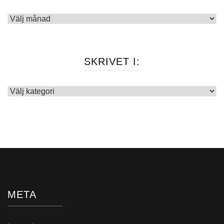
Arkiv
SKRIVET I:
Skrivet
i:
META