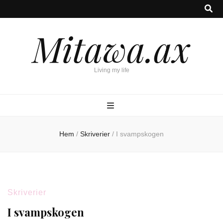
Mitawa.ax
Living my life
Hem
/
Skriverier
/
I svampskogen
Skriverier
I svampskogen