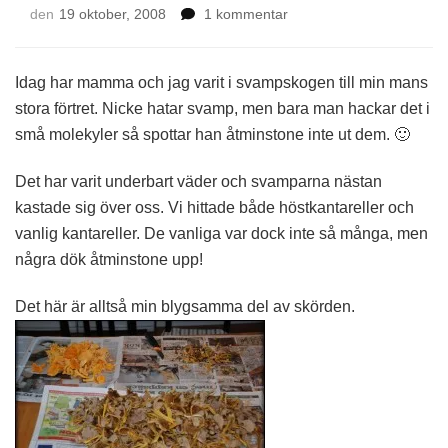
till
den
19 oktober, 2008
1 kommentar
I
svampskogen
Idag har mamma och jag varit i svampskogen till min mans
stora förtret. Nicke hatar svamp, men bara man hackar det i
små molekyler så spottar han åtminstone inte ut dem. 🙂
Det har varit underbart väder och svamparna nästan
kastade sig över oss. Vi hittade både höstkantareller och
vanlig kantareller. De vanliga var dock inte så många, men
några dök åtminstone upp!
Det här är alltså min blygsamma del av skörden.