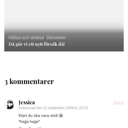
Hälsa och ohälsa
,
Skriverier
Då gör vi ett nytt försök då!
3 kommentarer
Jessica
Svara
Publicerad den
21 september, 2008 kl. 22:23
Klart du ska vara stolt 😀
*hejja hejja*