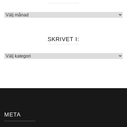
Arkiv
SKRIVET I:
Skrivet
i:
META