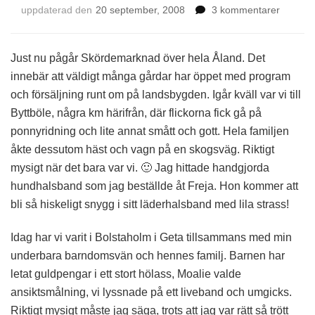
till
uppdaterad den
20 september, 2008
3 kommentarer
Skörde
–
öppna
Just nu pågår Skördemarknad över hela Åland. Det
gårdar
innebär att väldigt många gårdar har öppet med program
och försäljning runt om på landsbygden. Igår kväll var vi till
Byttböle, några km härifrån, där flickorna fick gå på
ponnyridning och lite annat smått och gott. Hela familjen
åkte dessutom häst och vagn på en skogsväg. Riktigt
mysigt när det bara var vi. 🙂 Jag hittade handgjorda
hundhalsband som jag beställde åt Freja. Hon kommer att
bli så hiskeligt snygg i sitt läderhalsband med lila strass!
Idag har vi varit i Bolstaholm i Geta tillsammans med min
underbara barndomsvän och hennes familj. Barnen har
letat guldpengar i ett stort hölass, Moalie valde
ansiktsmålning, vi lyssnade på ett liveband och umgicks.
Riktigt mysigt måste jag säga, trots att jag var rätt så trött