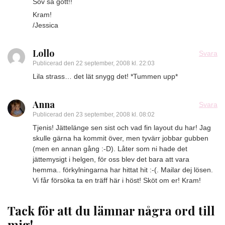
Sov så gott!!
Kram!
/Jessica
Lollo
Svara
Publicerad den
22 september, 2008 kl. 22:03
Lila strass… det lät snygg det! *Tummen upp*
Anna
Svara
Publicerad den
23 september, 2008 kl. 08:02
Tjenis! Jättelänge sen sist och vad fin layout du har! Jag
skulle gärna ha kommit över, men tyvärr jobbar gubben
(men en annan gång :-D). Låter som ni hade det
jättemysigt i helgen, för oss blev det bara att vara
hemma.. förkylningarna har hittat hit :-(. Mailar dej lösen.
Vi får försöka ta en träff här i höst! Sköt om er! Kram!
Tack för att du lämnar några ord till
mig!