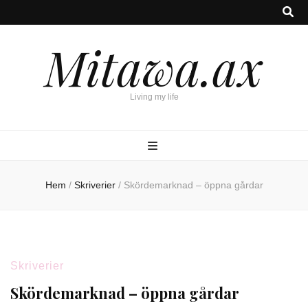
Mitawa.ax
Living my life
Hem
/
Skriverier
/
Skördemarknad – öppna gårdar
Skriverier
Skördemarknad – öppna gårdar