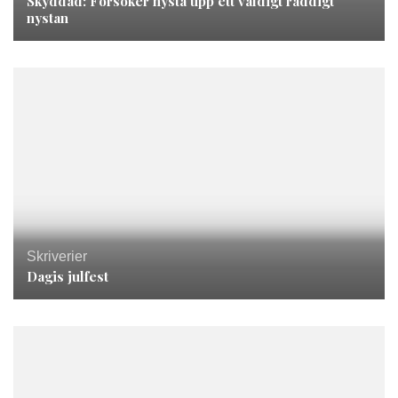
Skyddad: Försöker nysta upp ett väldigt råddigt
nystan
Skriverier
Dagis julfest