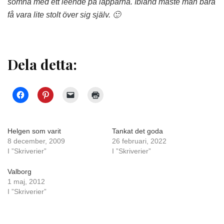
somna med ett leende på läpparna. Ibland måste man bara
få vara lite stolt över sig själv. 🙂
Dela detta:
Helgen som varit
Tankat det goda
8 december, 2009
26 februari, 2022
I ”Skriverier”
I ”Skriverier”
Valborg
1 maj, 2012
I ”Skriverier”