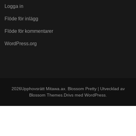
Logga in
Flöde för inlägg
Flöde för kommentarer
WordPress.org
2026Upphovsrätt
Mitawa.ax
.
Blossom Pretty | Utvecklad av
Blossom Themes
.Drivs med
WordPress
.