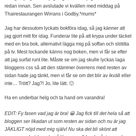
redan innan. Sen avslutade vi kvällen med middag på
Thairestaurangen Wirrans i Godby.*mums*
Jag har dessutom lyckats bokföra idag, så jag känner att
jag gjort mitt för idag. Funderar lite på att krypa under täcket
med en bra bok, alternativt lägga mig på soffan och slötitta
på tv. Mest lockande känns nog boken, men vi får se efter
att jag surfat runt lite. Måste se om jag skulle lyckas laga
bloggens css så att den stämmer överrens med resten av
sidan hade jag tänkt, men vi får se om det blir av ikväll eller
inte… Trött? Jag?! Jo, lite lätt. 🙂
Ha en underbar helg och ta hand om varandra!
EDIT: Fy fasen vad jag är bra! 😀 Jag fick till det hela så att
bloggen ser likadan ut som resten av sidan och nu är jag
JÄKLIGT nöjd med mig själv! Nu ska det bli skönt att