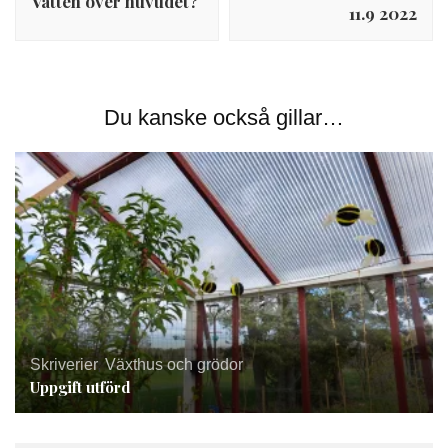
Vatten över huvudet?
11.9 2022
Du kanske också gillar…
Skriverier
,
Växthus och grödor
Uppgift utförd