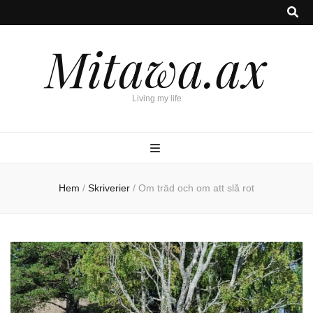
Mitawa.ax
Living my life
Hem
/
Skriverier
/
Om träd och om att slå rot