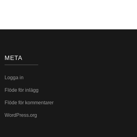
i:
META
Logga in
Flöde för inlägg
Flöde för kommentarer
WordPress.org