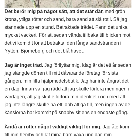
Det berör mig på något sätt, att det står där,
med grön
krona, ytliga rötter och sand, bara sand att slå rot i. Så jag
stannade upp en stund. Betraktade trädet. Fann det unika
mycket vackert. För att sedan vända tillbaka till blicken mot
det vi kom dit för att betrakta; den långa sandstranden i
Yytteri, Björneborg och det blå havet.
Jag är inget träd.
Jag förflyttar mig. Idag är det ett år sedan
jag stängde dörren till mitt dåvarande företag för sista
gången, min lilla hjälpmedelsbutik. Jag har inte ångrat det
en dag. Innan var jag rädd att jag skulle förlora meningen i
vardagen, att jag skulle förlora min identitet i och med att
jag inte längre skulle ha ett jobb att gå till, men ingen av de
känslorna har kommit på snabbvisit ens en endaste gång.
Ändå är rötter något väldigt viktigt för mig.
Jag återkom
till min hemby och lät mina barn växa upp där, min