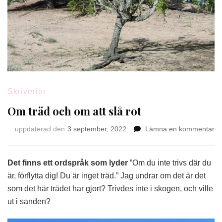
Skriverier
Om träd och om att slå rot
på
uppdaterad den
3 september, 2022
Lämna en kommentar
O
tr
oc
Det finns ett ordspråk som lyder
”Om du inte trivs där du
o
är, förflytta dig! Du är inget träd.” Jag undrar om det är det
att
som det här trädet har gjort? Trivdes inte i skogen, och ville
sl
ut i sanden?
ro