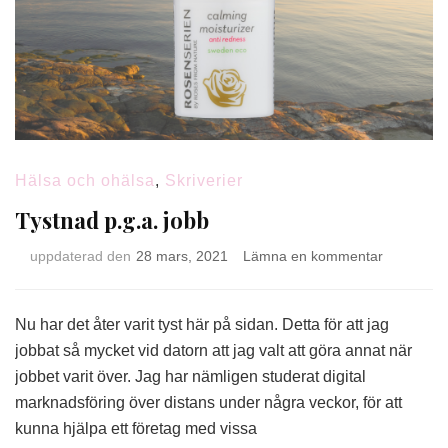
Hälsa och ohälsa
,
Skriverier
Tystnad p.g.a. jobb
på
uppdaterad den
28 mars, 2021
Lämna en kommentar
Tystnad
p.g.a.
jobb
Nu har det åter varit tyst här på sidan. Detta för att jag
jobbat så mycket vid datorn att jag valt att göra annat när
jobbet varit över. Jag har nämligen studerat digital
marknadsföring över distans under några veckor, för att
kunna hjälpa ett företag med vissa