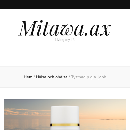
Mitawa.ax
Living my life
Hem
/
Hälsa och ohälsa
/
Tystnad p.g.a. jobb