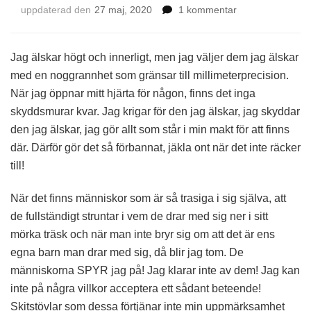
till
uppdaterad den
27 maj, 2020
1 kommentar
Ge
mig
sinnesro!
Jag älskar högt och innerligt, men jag väljer dem jag älskar
med en noggrannhet som gränsar till millimeterprecision.
När jag öppnar mitt hjärta för någon, finns det inga
skyddsmurar kvar. Jag krigar för den jag älskar, jag skyddar
den jag älskar, jag gör allt som står i min makt för att finns
där. Därför gör det så förbannat, jäkla ont när det inte räcker
till!
När det finns människor som är så trasiga i sig själva, att
de fullständigt struntar i vem de drar med sig ner i sitt
mörka träsk och när man inte bryr sig om att det är ens
egna barn man drar med sig, då blir jag tom. De
människorna SPYR jag på! Jag klarar inte av dem! Jag kan
inte på några villkor acceptera ett sådant beteende!
Skitstövlar som dessa förtjänar inte min uppmärksamhet