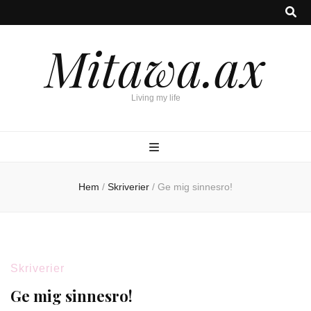
Mitawa.ax
Living my life
Hem
/
Skriverier
/
Ge mig sinnesro!
Skriverier
Ge mig sinnesro!