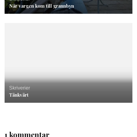
När vargen kom till grannbyn
Skriverier
Tänkvärt
1 kommentar