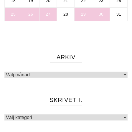
18
19
20
21
22
23
24
25
26
27
28
29
30
31
ARKIV
Arkiv
SKRIVET I:
Skrivet
i: