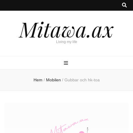
Mitawa.ax
Living my life
Hem
/
Mobilen
/
Gubbar och hk-toa