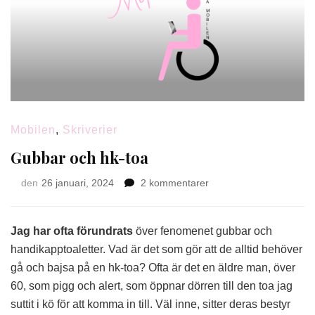
Mobilen
,
Skriverier
Gubbar och hk-toa
till
den
26 januari, 2024
2 kommentarer
Gubbar
och
hk-
Jag har ofta förundrats
över fenomenet gubbar och
toa
handikapptoaletter. Vad är det som gör att de alltid behöver
gå och bajsa på en hk-toa? Ofta är det en äldre man, över
60, som pigg och alert, som öppnar dörren till den toa jag
suttit i kö för att komma in till. Väl inne, sitter deras bestyr