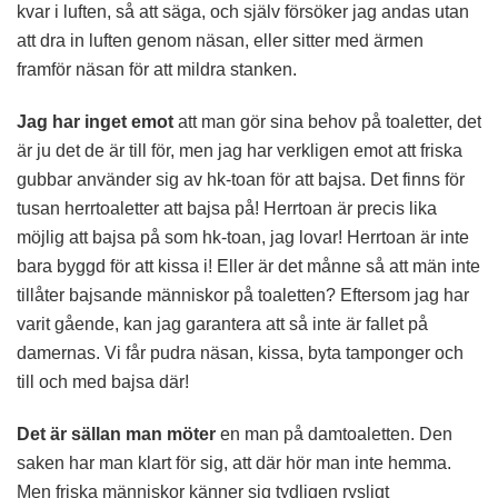
kvar i luften, så att säga, och själv försöker jag andas utan
att dra in luften genom näsan, eller sitter med ärmen
framför näsan för att mildra stanken.
Jag har inget emot
att man gör sina behov på toaletter, det
är ju det de är till för, men jag har verkligen emot att friska
gubbar använder sig av hk-toan för att bajsa. Det finns för
tusan herrtoaletter att bajsa på! Herrtoan är precis lika
möjlig att bajsa på som hk-toan, jag lovar! Herrtoan är inte
bara byggd för att kissa i! Eller är det månne så att män inte
tillåter bajsande människor på toaletten? Eftersom jag har
varit gående, kan jag garantera att så inte är fallet på
damernas. Vi får pudra näsan, kissa, byta tamponger och
till och med bajsa där!
Det är sällan man möter
en man på damtoaletten. Den
saken har man klart för sig, att där hör man inte hemma.
Men friska människor känner sig tydligen rysligt