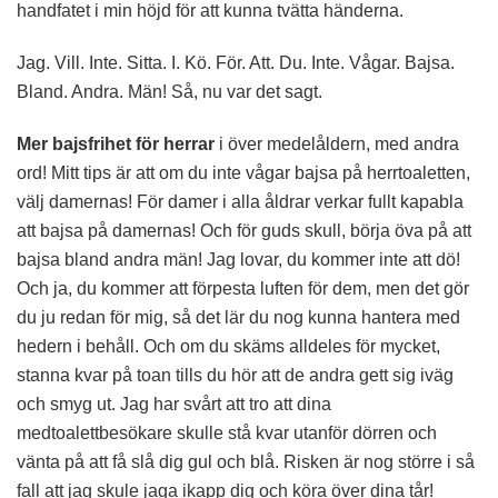
handfatet i min höjd för att kunna tvätta händerna.
Jag. Vill. Inte. Sitta. I. Kö. För. Att. Du. Inte. Vågar. Bajsa.
Bland. Andra. Män! Så, nu var det sagt.
Mer bajsfrihet för herrar
i över medelåldern, med andra
ord! Mitt tips är att om du inte vågar bajsa på herrtoaletten,
välj damernas! För damer i alla åldrar verkar fullt kapabla
att bajsa på damernas! Och för guds skull, börja öva på att
bajsa bland andra män! Jag lovar, du kommer inte att dö!
Och ja, du kommer att förpesta luften för dem, men det gör
du ju redan för mig, så det lär du nog kunna hantera med
hedern i behåll. Och om du skäms alldeles för mycket,
stanna kvar på toan tills du hör att de andra gett sig iväg
och smyg ut. Jag har svårt att tro att dina
medtoalettbesökare skulle stå kvar utanför dörren och
vänta på att få slå dig gul och blå. Risken är nog större i så
fall att jag skule jaga ikapp dig och köra över dina tår!