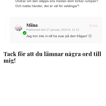
Undrar om den släpps ens medan dom torkar rumpan?
Och tvätta händer, det är väl för veklingar?
Miina
Svara
Publicerad den
27 januari, 2024 kl. 11:13
Jag tror inte vi vill ha svar på den frågan! 🙂
Tack för att du lämnar några ord till
mig!