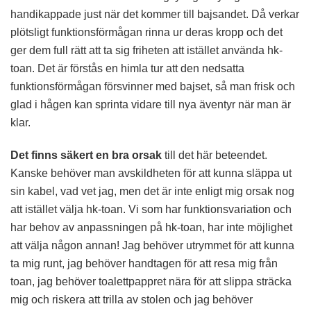
handikappade just när det kommer till bajsandet. Då verkar
plötsligt funktionsförmågan rinna ur deras kropp och det
ger dem full rätt att ta sig friheten att istället använda hk-
toan. Det är förstås en himla tur att den nedsatta
funktionsförmågan försvinner med bajset, så man frisk och
glad i hågen kan sprinta vidare till nya äventyr när man är
klar.
Det finns säkert en bra orsak
till det här beteendet.
Kanske behöver man avskildheten för att kunna släppa ut
sin kabel, vad vet jag, men det är inte enligt mig orsak nog
att istället välja hk-toan. Vi som har funktionsvariation och
har behov av anpassningen på hk-toan, har inte möjlighet
att välja någon annan! Jag behöver utrymmet för att kunna
ta mig runt, jag behöver handtagen för att resa mig från
toan, jag behöver toalettpappret nära för att slippa sträcka
mig och riskera att trilla av stolen och jag behöver