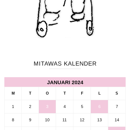
MITAWAS KALENDER
JANUARI 2024
M
T
O
T
F
L
S
1
2
3
4
5
6
7
8
9
10
11
12
13
14