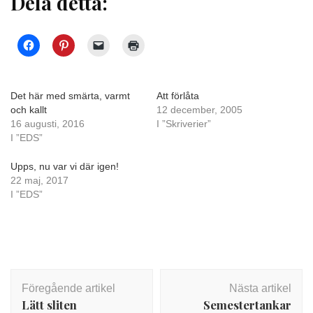
Dela detta:
Det här med smärta, varmt
Att förlåta
och kallt
12 december, 2005
16 augusti, 2016
I ”Skriverier”
I ”EDS”
Upps, nu var vi där igen!
22 maj, 2017
I ”EDS”
Inläggsnavigering
Föregående artikel
Nästa artikel
Lätt sliten
Semestertankar