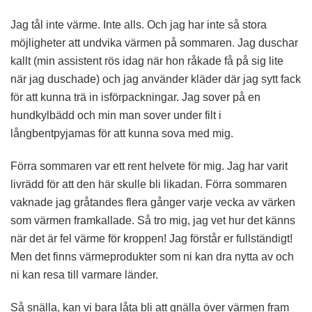
Jag tål inte värme. Inte alls. Och jag har inte så stora
möjligheter att undvika värmen på sommaren. Jag duschar
kallt (min assistent rös idag när hon råkade få på sig lite
när jag duschade) och jag använder kläder där jag sytt fack
för att kunna trä in isförpackningar. Jag sover på en
hundkylbädd och min man sover under filt i
långbentpyjamas för att kunna sova med mig.
Förra sommaren var ett rent helvete för mig. Jag har varit
livrädd för att den här skulle bli likadan. Förra sommaren
vaknade jag gråtandes flera gånger varje vecka av värken
som värmen framkallade. Så tro mig, jag vet hur det känns
när det är fel värme för kroppen! Jag förstår er fullständigt!
Men det finns värmeprodukter som ni kan dra nytta av och
ni kan resa till varmare länder.
Så snälla, kan vi bara låta bli att gnälla över värmen fram