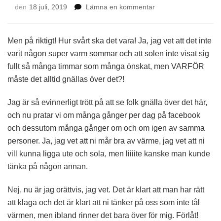
på
den
18 juli, 2019
Lämna en kommentar
Häxansurtant
exploderar
Men på riktigt! Hur svårt ska det vara! Ja, jag vet att det inte
varit någon super varm sommar och att solen inte visat sig
fullt så många timmar som många önskat, men VARFÖR
måste det alltid gnällas över det?!
Jag är så evinnerligt trött på att se folk gnälla över det här,
och nu pratar vi om många gånger per dag på facebook
och dessutom många gånger om och om igen av samma
personer. Ja, jag vet att ni mår bra av värme, jag vet att ni
vill kunna ligga ute och sola, men liiiite kanske man kunde
tänka på någon annan.
Nej, nu är jag orättvis, jag vet. Det är klart att man har rätt
att klaga och det är klart att ni tänker på oss som inte tål
värmen, men ibland rinner det bara över för mig. Förlåt!