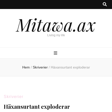
Mitawa.ax
Living my life
Hem
/
Skriverier
/
Häxansurtant exploderar
Skriverier
Häxansurtant exploderar