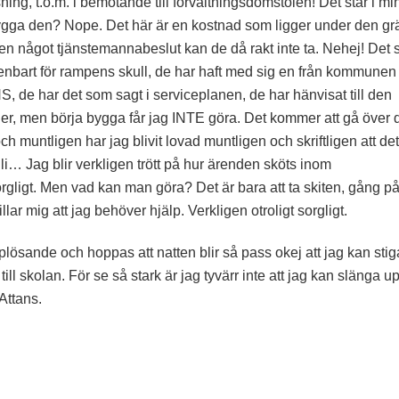
sning, t.o.m. i bemötande till förvaltningsdomstolen! Det står i mi
 bygga den? Nope. Det här är en kostnad som ligger under den gr
men något tjänstemannabeslut kan de då rakt inte ta. Nehej! Det 
nbart för rampens skull, de har haft med sig en från kommunen
S, de har det som sagt i serviceplanen, de har hänvisat till den
nger, men börja bygga får jag INTE göra. Det kommer att gå över 
 muntligen har jag blivit lovad muntligen och skriftligen att det
li… Jag blir verkligen trött på hur ärenden sköts inom
rgligt. Men vad kan man göra? Det är bara att ta skiten, gång p
r mig att jag behöver hjälp. Verkligen otroligt sorgligt.
lösande och hoppas att natten blir så pass okej att jag kan stig
l skolan. För se så stark är jag tyvärr inte att jag kan slänga u
Attans.