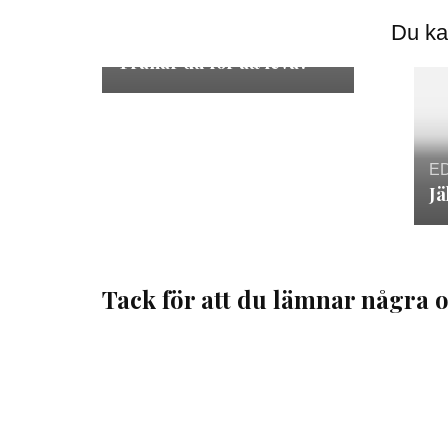
EDS
,
Hälsa och ohälsa
,
Du ka
Träning
Tränar du för att leva?
E
Jä
Tack för att du lämnar några o