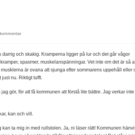
på
 kommentar
Sliten
les darrig och skakig. Kramperna ligger på lur och det går vågor
amper, spasmer, muskelanspänningar. Vet inte om det är så at
 musklerna är ovana att sjunga efter sommarens uppehåll eller
just nu. Riktigt tufft.
 jag gör, för att få kommunen att förstå lite bättre. Jag verkar inte
ar, kan och vill.
jag kan ta mig in med rullstolen. Ja, ni läser rätt! Kommunen hänvi