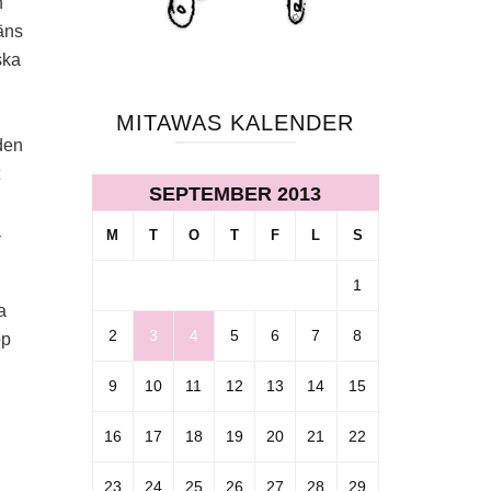
n
äns
ska
MITAWAS KALENDER
den
SEPTEMBER 2013
å
M
T
O
T
F
L
S
1
a
2
3
4
5
6
7
8
pp
9
10
11
12
13
14
15
16
17
18
19
20
21
22
23
24
25
26
27
28
29