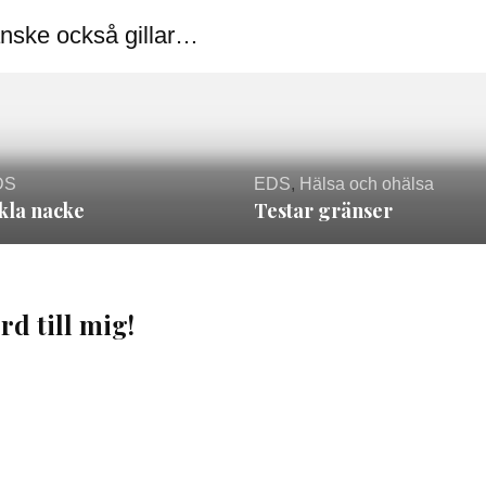
nske också gillar…
DS
EDS
,
Hälsa och ohälsa
kla nacke
Testar gränser
rd till mig!