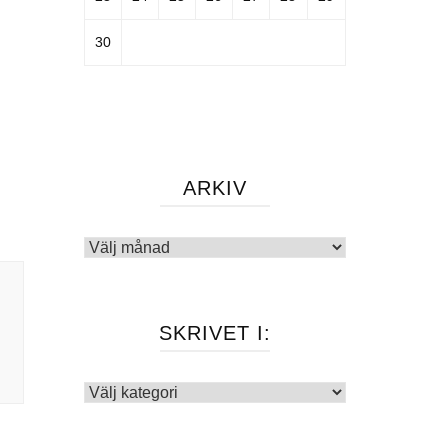
30
ARKIV
Arkiv
SKRIVET I:
Skrivet
i: