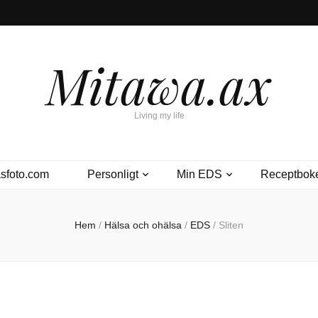
Mitawa.ax
Living my life
sfoto.com
Personligt
Min EDS
Receptbok
Hem
/
Hälsa och ohälsa
/
EDS
/
Sliten