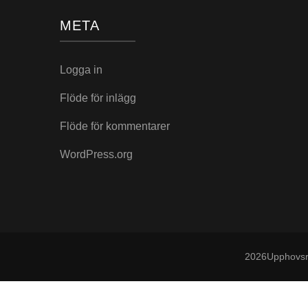
META
Logga in
Flöde för inlägg
Flöde för kommentarer
WordPress.org
2026Upphovsr