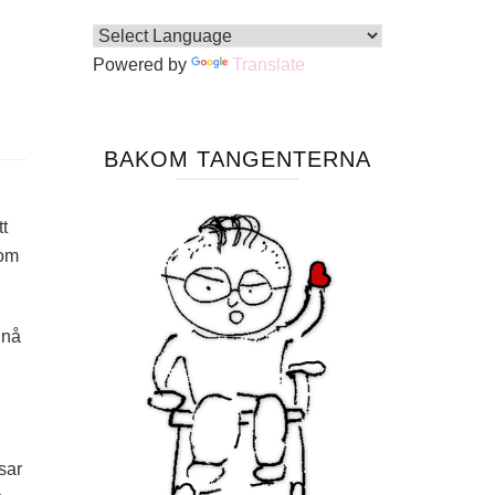
Powered by
Translate
BAKOM TANGENTERNA
t
 om
 nå
sar