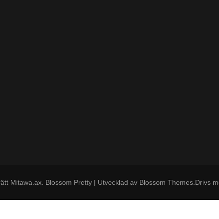
ätt
Mitawa.ax
.
Blossom Pretty | Utvecklad av
Blossom Themes
.Drivs 