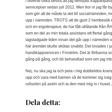
i diverse olika beslut att jag beviljats trappanpas
serviceplan sedan juli 2012. Men tror ni jag får
som gör att de måste ta det till socialnämnden, 
upp i nämnden. TROTS att de gjort 2 hembesök e
och en ergoterapeut, de har fått utlåtande från ÅH
som en del av min totala assistans ett flertal gå
lagstadgade tiden innan det går upp i nämnden och
här ärendet skulle skötas snabbt. Det lovades i ju
handikappservicen i Finström. Det är förbanna so
gång på gång, och bli behandlad som om jag inbilla
Nej, nu ska jag ta och peta i mig dubbeldos kramp
upp och vara med barnen så de kommer sig iväg til
rullsolen på axeln och ta den med mig in i huset. 
Dela detta: