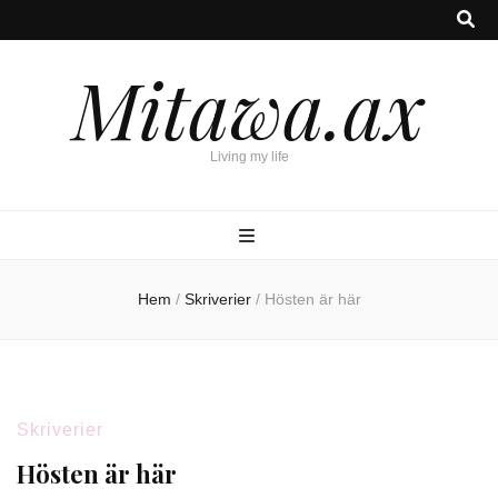
Mitawa.ax
Living my life
Hem
/
Skriverier
/
Hösten är här
Skriverier
Hösten är här