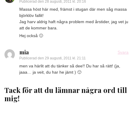
Publicerad den
28 augusti, 2011 kl. 20:16
Massa höst här med, främst i stugan där men såg massa
björklöv fallit!
Jag harv aldrig haft några problem med årstider, jag vet ju
att de kommer bara.
Hej också 🙂
mia
Svara
Publicerad den
29 augusti, 2011 kl. 21:11
men va härlit att du tänker så dee!! Du har så rätt! (ja,
jaaa… ja veit, du har he jämt ) 🙂
Tack för att du lämnar några ord till
mig!