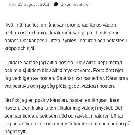
till
den
23 augusti, 2011
2 kommentarer
Hösten
är
här
Ikväll när jag tog en långsam promenad längs vägen
mellan oss och mina föräldrar insåg jag att hösten har
anlänt. Det kändes i luften, syntes i naturen och befästes i
kropp och själ.
Tidigare hatade jag alltid hösten. Blev alltid deprimerad
och min sjukdom blev alltid mycket värre. Förra året njöt
jag verkligen av hösten. Smärtan var hanterbar. Känslorna
var positiva och jag såg plötsligt det vackra i hösten.
Nu fick jag en positiv känslan, nästan en längtan, inför
hösten. Den friska luften tilltalar mig väldigt mycket. Det
som jag tidigare sett som död och avslut i naturen börjar
jag nu äntligen se som enegistärkande sömn och början på
något nytt.