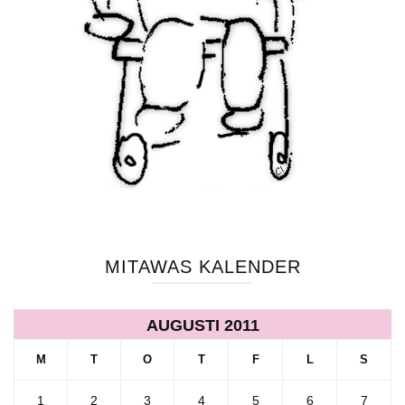
MITAWAS KALENDER
AUGUSTI 2011
M
T
O
T
F
L
S
1
2
3
4
5
6
7