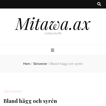
Mitawa.ax
Living my life
Hem
/
Skriverier
/
Bland hägg och syrén
Skriverier
Bland hägg och syrén