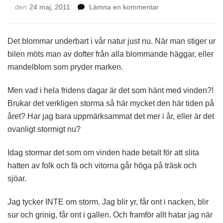
på
den
24 maj, 2011
Lämna en kommentar
Bland
hägg
och
Det blommar underbart i vår natur just nu. När man stiger ur
syrén
bilen möts man av dofter från alla blommande häggar, eller
mandelblom som pryder marken.
Men vad i hela fridens dagar är det som hänt med vinden?!
Brukar det verkligen storma så här mycket den här tiden på
året? Har jag bara uppmärksammat det mer i år, eller är det
ovanligt stormigt nu?
Idag stormar det som om vinden hade betalt för att slita
hatten av folk och fä och vitorna går höga på träsk och
sjöar.
Jag tycker INTE om storm. Jag blir yr, får ont i nacken, blir
sur och grinig, får ont i gallen. Och framför allt hatar jag när