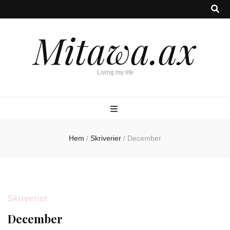
Mitawa.ax
Living my life
Hem
/
Skriverier
/
December
Skriverier
December