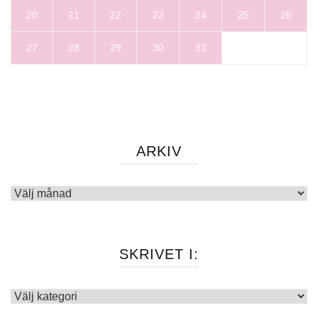
20
21
22
23
24
25
26
27
28
29
30
31
ARKIV
Arkiv
SKRIVET I:
Skrivet
i: