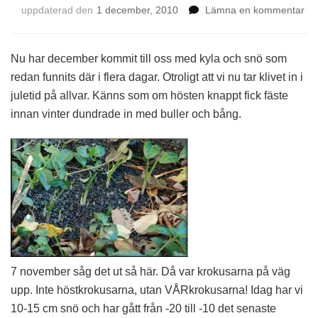
på
uppdaterad den
1 december, 2010
Lämna en kommentar
De
Nu har december kommit till oss med kyla och snö som
redan funnits där i flera dagar. Otroligt att vi nu tar klivet in i
juletid på allvar. Känns som om hösten knappt fick fäste
innan vinter dundrade in med buller och bång.
7 november såg det ut så här. Då var krokusarna på väg
upp. Inte höstkrokusarna, utan VÅRkrokusarna! Idag har vi
10-15 cm snö och har gått från -20 till -10 det senaste