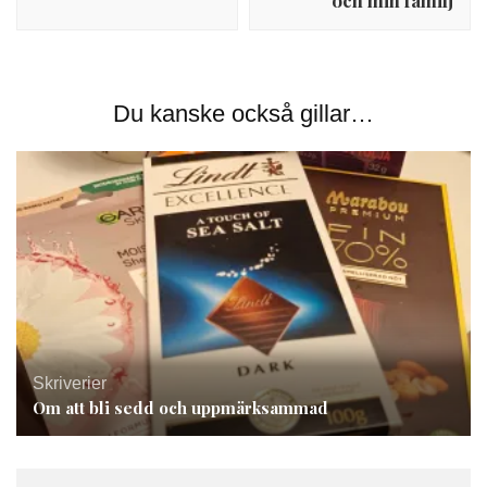
och min familj
Du kanske också gillar…
Skriverier
Om att bli sedd och uppmärksammad