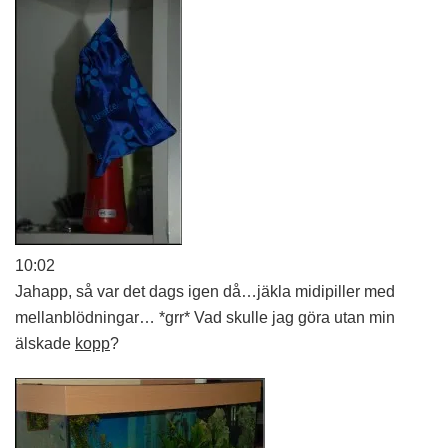
10:02
Jahapp, så var det dags igen då…jäkla midipiller med
mellanblödningar… *grr* Vad skulle jag göra utan min
älskade
kopp
?