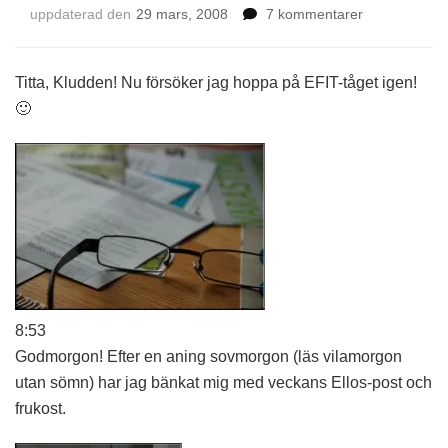
till
uppdaterad den
29 mars, 2008
7 kommentarer
EFIT
–
29
Titta, Kludden! Nu försöker jag hoppa på EFIT-tåget igen!
mars
🙂
2008
8:53
Godmorgon! Efter en aning sovmorgon (läs vilamorgon
utan sömn) har jag bänkat mig med veckans Ellos-post och
frukost.