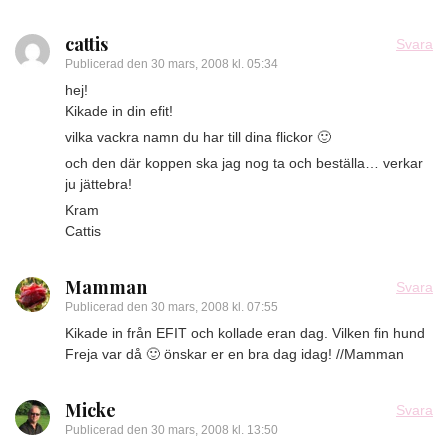
cattis
Svara
Publicerad den
30 mars, 2008 kl. 05:34
hej!
Kikade in din efit!
vilka vackra namn du har till dina flickor 🙂
och den där koppen ska jag nog ta och beställa… verkar
ju jättebra!
Kram
Cattis
Mamman
Svara
Publicerad den
30 mars, 2008 kl. 07:55
Kikade in från EFIT och kollade eran dag. Vilken fin hund
Freja var då 🙂 önskar er en bra dag idag! //Mamman
Micke
Svara
Publicerad den
30 mars, 2008 kl. 13:50