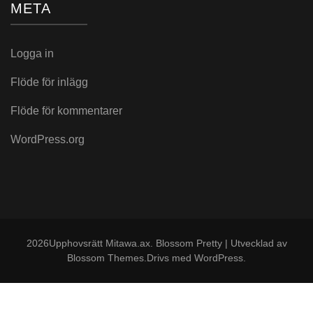
META
Logga in
Flöde för inlägg
Flöde för kommentarer
WordPress.org
2026Upphovsrätt
Mitawa.ax
.
Blossom Pretty | Utvecklad av
Blossom Themes
.Drivs med
WordPress
.