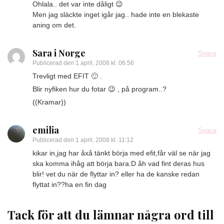
Ohlala.. det var inte dåligt 😉
Men jag släckte inget igår jag.. hade inte en blekaste
aning om det.
Sara i Norge
Svara
Publicerad den
1 april, 2008 kl. 06:56
Trevligt med EFIT 🙂 .
Blir nyfiken hur du fotar 😉 , på program..?
((Kramar))
emilia
Svara
Publicerad den
1 april, 2008 kl. 11:12
kikar in,jag har åxå tänkt börja med efit,får väl se när jag
ska komma ihåg att börja bara:D åh vad fint deras hus
blir! vet du när de flyttar in? eller ha de kanske redan
flyttat in??ha en fin dag
Tack för att du lämnar några ord till