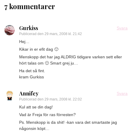
7 kommentarer
Gurkiss
Svara
Publicerad den
29 mars, 2008 kl. 21:42
Hej…
Kikar in er efit dag 🙂
Menskopp det har jag ALDRIG tidigare varken sett eller
hört talas om 🙂 Smart grej ju…
Ha det så fint.
kram Gurkiss
Annifey
Svara
Publicerad den
29 mars, 2008 kl. 22:02
Kul att se din dag!
Vad är Freja för ras förresten?
Ps. Menskopp is da shit! -kan vara det smartaste jag
någonsin köpt…