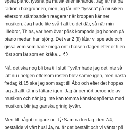
spela piano, lyssna på musik eller liknande. Jag får ha på
radion i bakgrunden, men jag får inte ”lyssna” på musiken
eftersom stämbanden reagerar när kroppen känner
musiken. Jag hade lite svårt att tro det där, så när min
lillebror, Thias, var hem över påsk kompade jag honom på
piano medan han sjöng. Det var 2 (!!) låtar vi spelade och
gissa vem som hade mega ont i halsen dagen efter och en
röst som lät som en kråka… 🙁
Nå, det ska nog bli bra till slut! Tyvärr hade jag det inte så
lätt nu i helgen eftersom rösten blev sämre igen, men nästa
fredag kl.15 ska jag som sagt till Åbo och efter det hoppas
jag att allt känns lättare igen. Jag är oerhört beroende av
musiken och när jag inte kan tömma känslodepåerna med
musiken, blir jag ganska grinig tyvärr.
Men till något roligare nu. 🙂 Samma fredag, den 7/4,
beställde vi vårt hus! Ja, nu är det beställt och vi väntar på