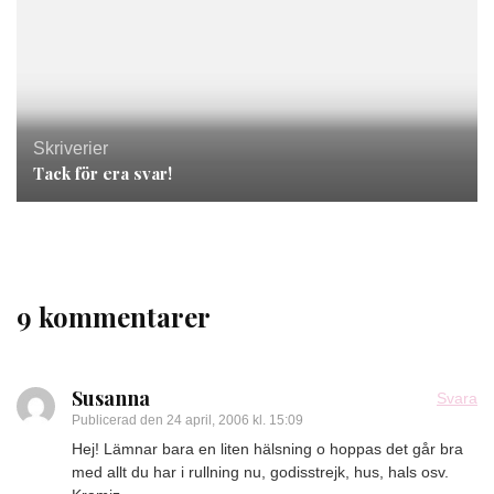
Skriverier
Tack för era svar!
9 kommentarer
Susanna
Svara
Publicerad den
24 april, 2006 kl. 15:09
Hej! Lämnar bara en liten hälsning o hoppas det går bra
med allt du har i rullning nu, godisstrejk, hus, hals osv.