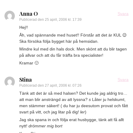
Anna O
Svara
Publicerad den
25 april, 2006 kl. 17:39
Hej!!
Åh, vad spännande med huset!! Förstår att det är KUL 😉
Ska försöka följa bygget här på hemsidan.
Mindre kul med din hals dock. Men skönt att du blir tagen
på allvar och att du får träffa bra specialister!
Kramar 🙂
Stina
Svara
Publicerad den
27 april, 2006 kl. 07:26
Tänk att det är så med halsen? Det kunde jag aldrig tro…
att man blir ansträngd av att lyssna?
s
Låter ju helskumt,
men stämmer säkert! ( du har ju deesutom provat och fått
svart på vitt, och jag litar på dig!
ler
)
Jag ska spana in och följa erat husbygge, tänk att få allt
nytt!
drömmer mig bort