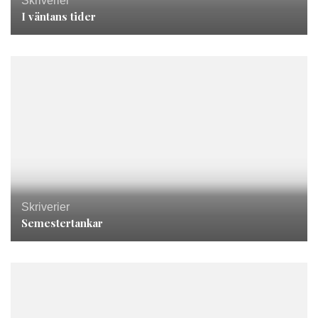
Skriverier
I väntans tider
Skriverier
Semestertankar