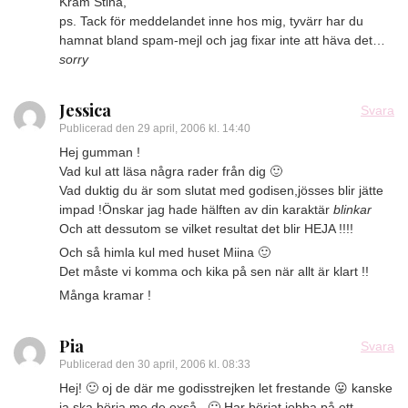
Kram Stina,
ps. Tack för meddelandet inne hos mig, tyvärr har du
hamnat bland spam-mejl och jag fixar inte att häva det…
sorry
Jessica
Svara
Publicerad den
29 april, 2006 kl. 14:40
Hej gumman !
Vad kul att läsa några rader från dig 🙂
Vad duktig du är som slutat med godisen,jösses blir jätte
impad !Önskar jag hade hälften av din karaktär
blinkar
Och att dessutom se vilket resultat det blir HEJA !!!!
Och så himla kul med huset Miina 🙂
Det måste vi komma och kika på sen när allt är klart !!
Många kramar !
Pia
Svara
Publicerad den
30 april, 2006 kl. 08:33
Hej! 🙂 oj de där me godisstrejken let frestande 😛 kanske
ja ska börja me de oxså.. 🙂 Har börjat jobba på ett