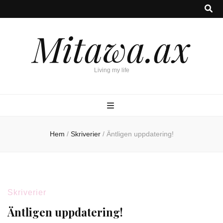
Mitawa.ax
Living my life
Hem
/
Skriverier
/
Äntligen uppdatering!
Skriverier
Äntligen uppdatering!