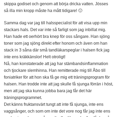
skippa godiset och genom att börja dricka vatten. Jösses
så illa min kropp måste ha mått tidigare! 🙁
Samma dag var jag till halsspecialist för att visa upp min
stackars hals. Det var inte så farligt som jag inbillat mig.
Han hade ett oerhört bra knep för oss sångare. Han sjöng
toner som jag sjöng direkt efter honom och även om han
stack in 3 såna där små tandläkarspeglar i halsen fick jag
inte ens kräkkänslor! Helt otroligt!
Nå, han konstaterade att jag har stämbandsinflammation
och tjockare slemhinna. Han remitterade mig till Åbo till
foniatriker för att hon ska få ge mig ett träningsprogram för
halsen. Han trodde inte att jag skulle få sjunga förrän i höst,
men att jag ska kunna jobba bara jag får det här
träningsprogrammet.
Det känns fruktansvärt tungt att inte få sjunga, inte ens
vaggsånger, och som om inte det vore nog får jag inte ens