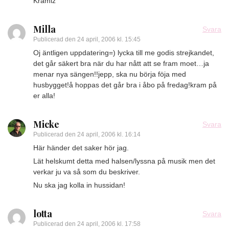
Kramiz
Milla
Svara
Publicerad den
24 april, 2006 kl. 15:45
Oj äntligen uppdatering=) lycka till me godis strejkandet,
det går säkert bra när du har nått att se fram moet…ja
menar nya sängen!!jepp, ska nu börja föja med
husbygget!å hoppas det går bra i åbo på fredag!kram på
er alla!
Micke
Svara
Publicerad den
24 april, 2006 kl. 16:14
Här händer det saker hör jag.
Lät helskumt detta med halsen/lyssna på musik men det
verkar ju va så som du beskriver.
Nu ska jag kolla in hussidan!
lotta
Svara
Publicerad den
24 april, 2006 kl. 17:58