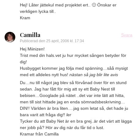
Hej! Låter jättekul med projektet ert.. 🙂 Önskar er
verkligen lycka till..
Kram
Camilla
Svara
Publicerad den
25 april, 2006 kl. 17:34
Hej Miinizen!
Trist med din hals.vet ju hur mycket sången betyder för
dig!
Husbygget kommer jag följa med spänning…såå mysigt
med ett alldeles nytt hus!
nästan så jag blir lite avis
Du…nu till något jag blev så förvånad över för en stund
sedan. Jag har fått för mig att sy ett Baby Nest till
bebisen…Googlade på nätet ..det var inte lätt att hitta,
men till sist hittade jag en enda sömnadsbeskrivning…
DIN!! Världen är bra liten….jag som letat så, det hade ju
bara varit att fråga dig!!
ler
Tycker du att Baby Net är en bra grej..är det värt att lägga
ner jobb på? Hör av dig när du får tid o lust.
Kramar från Camilla