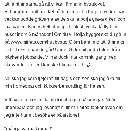
att få ritningarna så att vi kan lämna in bygglovet.
Vi har jobbat rätt mycket på tomten och i början av den här
veckan trodde grävarna att de skulle börja gräva diken och
fixa vägen. Känns helt otroligt! Tänk att vi ska få flytta in i
huset inom 6 månader!! Om du vill följa bygget ska du gå in
på www.miinas.com/husbygge Glöm bara inte att lämna en
rad till oss innan du går! Under Sidor hittar du bilder från
påskens jobbande. Vi har dock inte kommit igång med
skrivandet än. Det kanske blir av snart. 🙂
Nu ska jag köra tjejerna till dagis och sen ska jag åka till
min homeopat och få laserbehandling för halsen.
Vill avsluta med att tacka för alla goa hälsningar! Ni är
underbara och jag lovar att ni finns i mina tankar även om
jag inte hunnit besöka er på sistone!
*många varma kramar*