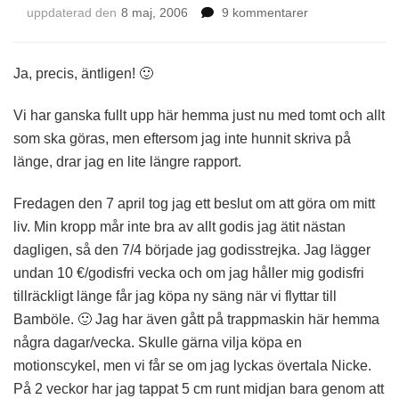
till
uppdaterad den
8 maj, 2006
9 kommentarer
Äntligen
uppdatering!
Ja, precis, äntligen! 🙂
Vi har ganska fullt upp här hemma just nu med tomt och allt
som ska göras, men eftersom jag inte hunnit skriva på
länge, drar jag en lite längre rapport.
Fredagen den 7 april tog jag ett beslut om att göra om mitt
liv. Min kropp mår inte bra av allt godis jag ätit nästan
dagligen, så den 7/4 började jag godisstrejka. Jag lägger
undan 10 €/godisfri vecka och om jag håller mig godisfri
tillräckligt länge får jag köpa ny säng när vi flyttar till
Bamböle. 🙂 Jag har även gått på trappmaskin här hemma
några dagar/vecka. Skulle gärna vilja köpa en
motionscykel, men vi får se om jag lyckas övertala Nicke.
På 2 veckor har jag tappat 5 cm runt midjan bara genom att