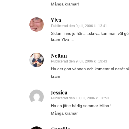
Många kramar!
Ylva
Publicerad den
9 juli, 2006 kl. 13:41
Sidan finns ju här…..skriva kan man väl 
kram Ylva….
Nettan
Publicerad den
9 juli, 2006 kl. 19:43
Ha det gott vännen och komemr ni neråt skå
kram
Jessica
Publicerad den
10 juli, 2006 kl. 16:53
Ha en jätte härlig sommar Miina !
Många kramar