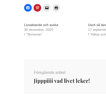
Livvaktande och avslut
Usch så län
30 december, 2020
17 septemb
I ”Skriverier”
I ”Hälsa och
Inläggsnavigering
Föregående artikel
Jipppiiii vad livet leker!