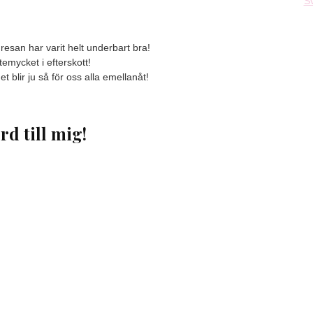
S
esan har varit helt underbart bra!
ttemycket i efterskott!
 blir ju så för oss alla emellanåt!
rd till mig!