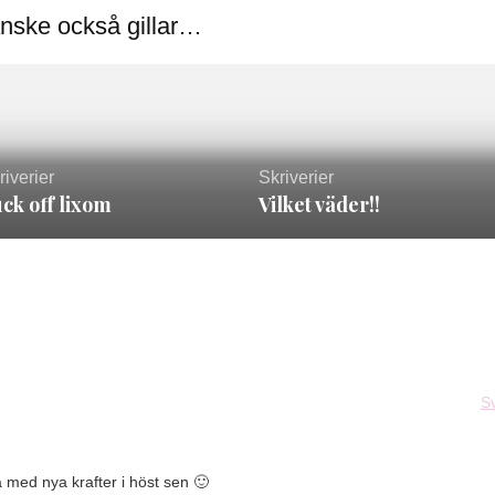
nske också gillar…
riverier
Skriverier
ck off lixom
Vilket väder!!
S
 med nya krafter i höst sen 🙂