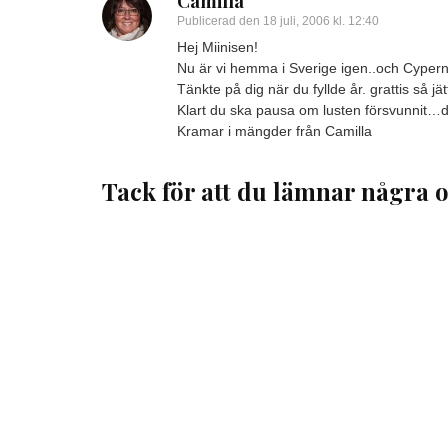
Camilla
Publicerad den
18 juli, 2006 kl. 12:40
Hej Miinisen!
Nu är vi hemma i Sverige igen..och Cypernr
Tänkte på dig när du fyllde år. grattis så jä
Klart du ska pausa om lusten försvunnit…det
Kramar i mängder från Camilla
Tack för att du lämnar några o