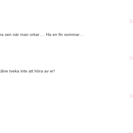
S
göra sen när man orkar…. Ha en fin sommar…
S
ne tveka inte att höra av er!
S