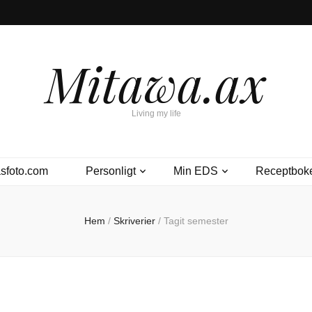
Mitawa.ax
Living my life
sfoto.com
Personligt
Min EDS
Receptbok
Hem
/
Skriverier
/
Tagit semester