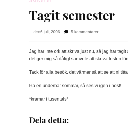
Skriverier
Tagit semester
till
den
6 juli, 2006
5 kommentarer
Tagit
semester
Jag har inte ork att skriva just nu, så jag har tagit
det ger mig så dåligt samvete att skrivarlusten för
Tack för alla besök, det värmer så att se att ni tittar
Ha en underbar sommar, så ses vi igen i höst!
*kramar i tusentals*
Dela detta: