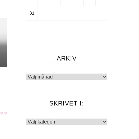
31
ARKIV
Arkiv
SKRIVET I:
vara
Skrivet
i: