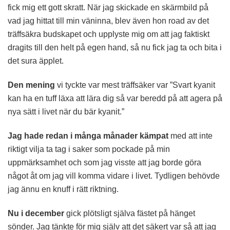
fick mig ett gott skratt. När jag skickade en skärmbild på
vad jag hittat till min väninna, blev även hon road av det
träffsäkra budskapet och upplyste mig om att jag faktiskt
dragits till den helt på egen hand, så nu fick jag ta och bita i
det sura äpplet.
Den mening
vi tyckte var mest träffsäker var ”Svart kyanit
kan ha en tuff läxa att lära dig så var beredd på att agera på
nya sätt i livet när du bär kyanit.”
Jag hade redan i många månader kämpat
med att inte
riktigt vilja ta tag i saker som pockade på min
uppmärksamhet och som jag visste att jag borde göra
något åt om jag vill komma vidare i livet. Tydligen behövde
jag ännu en knuff i rätt riktning.
Nu i december
gick plötsligt själva fästet på hänget
sönder. Jag tänkte för mig själv att det säkert var så att jag