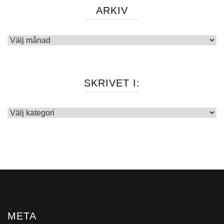
ARKIV
Arkiv
SKRIVET I:
Skrivet
i:
META