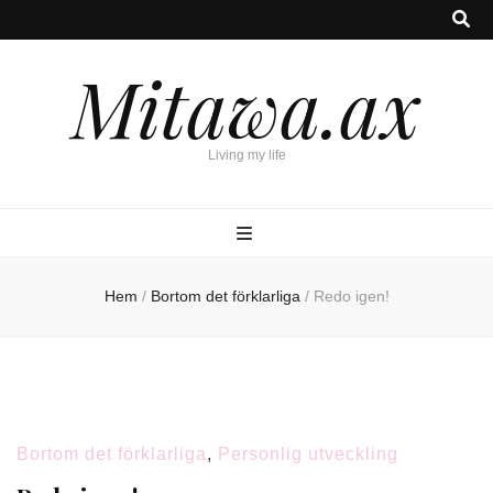
Mitawa.ax
Living my life
Hem
/
Bortom det förklarliga
/
Redo igen!
Bortom det förklarliga
,
Personlig utveckling