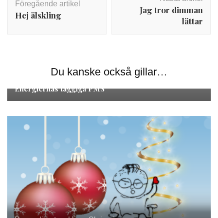
Föregående artikel
Jag tror dimman
Hej älskling
lättar
Du kanske också gillar…
Personlig utveckling
,
Skriverier
Energiernas taggiga PMS