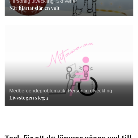
Personlig utveckling
,
Skriverier
När hjärtat slår en volt
Medberoendeproblematik
,
Personlig utveckling
Livsstegen steg 4
Tack för att du lämnar några ord till