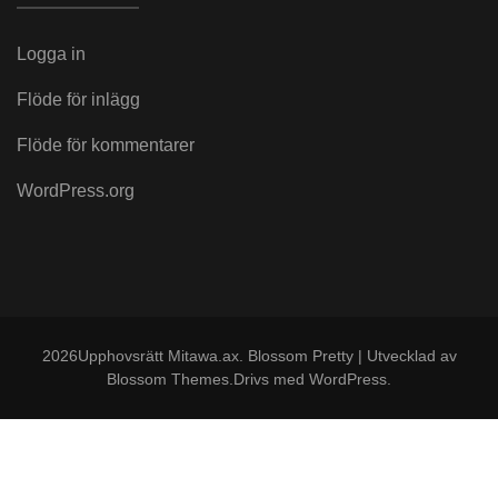
Logga in
Flöde för inlägg
Flöde för kommentarer
WordPress.org
2026Upphovsrätt
Mitawa.ax
.
Blossom Pretty | Utvecklad av
Blossom Themes
.Drivs med
WordPress
.