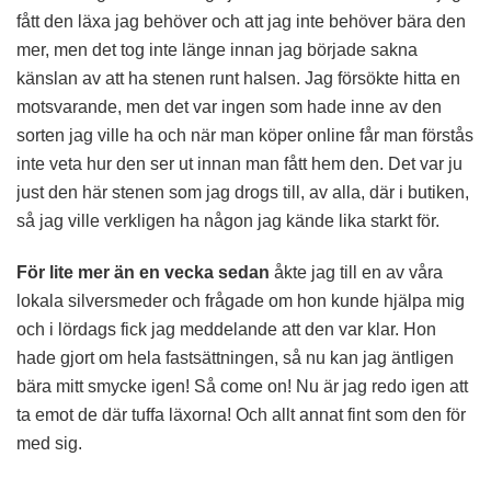
fått den läxa jag behöver och att jag inte behöver bära den
mer, men det tog inte länge innan jag började sakna
känslan av att ha stenen runt halsen. Jag försökte hitta en
motsvarande, men det var ingen som hade inne av den
sorten jag ville ha och när man köper online får man förstås
inte veta hur den ser ut innan man fått hem den. Det var ju
just den här stenen som jag drogs till, av alla, där i butiken,
så jag ville verkligen ha någon jag kände lika starkt för.
För lite mer än en vecka sedan
åkte jag till en av våra
lokala silversmeder och frågade om hon kunde hjälpa mig
och i lördags fick jag meddelande att den var klar. Hon
hade gjort om hela fastsättningen, så nu kan jag äntligen
bära mitt smycke igen! Så come on! Nu är jag redo igen att
ta emot de där tuffa läxorna! Och allt annat fint som den för
med sig.