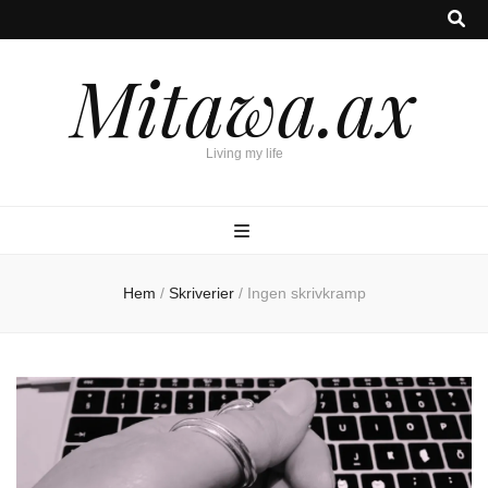
Mitawa.ax
Living my life
Hem
/
Skriverier
/
Ingen skrivkramp