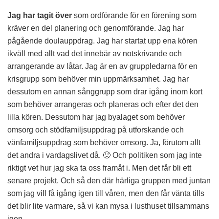
Jag har tagit över
som ordförande för en förening som
kräver en del planering och genomförande. Jag har
pågående doulauppdrag. Jag har startat upp ena kören
ikväll med allt vad det innebär av notskrivande och
arrangerande av låtar. Jag är en av gruppledarna för en
krisgrupp som behöver min uppmärksamhet. Jag har
dessutom en annan sånggrupp som drar igång inom kort
som behöver arrangeras och planeras och efter det den
lilla kören. Dessutom har jag byalaget som behöver
omsorg och stödfamiljsuppdrag på utforskande och
vänfamiljsuppdrag som behöver omsorg. Ja, förutom allt
det andra i vardagslivet då. 🙂 Och politiken som jag inte
riktigt vet hur jag ska ta oss framåt i. Men det får bli ett
senare projekt. Och så den där härliga gruppen med juntan
som jag vill få igång igen till våren, men den får vänta tills
det blir lite varmare, så vi kan mysa i lusthuset tillsammans
igen.