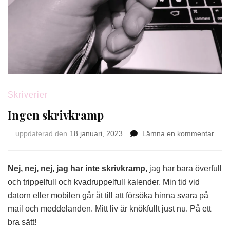
Skriverier
Ingen skrivkramp
på
uppdaterad den
18 januari, 2023
Lämna en kommentar
Inge
skri
Nej, nej, nej, jag har inte skrivkramp,
jag har bara överfull
och trippelfull och kvadruppelfull kalender. Min tid vid
datorn eller mobilen går åt till att försöka hinna svara på
mail och meddelanden. Mitt liv är knökfullt just nu. På ett
bra sätt!