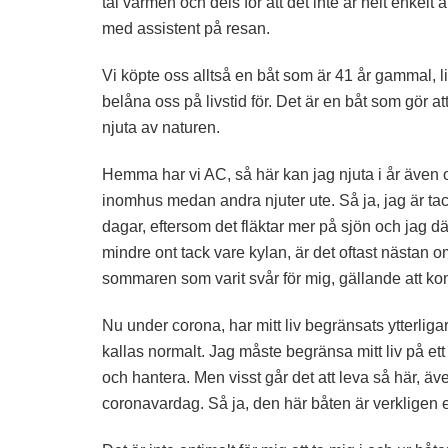
tål värmen och dels för att det inte är helt enkel
med assistent på resan.
Vi köpte oss alltså en båt som är 41 år gammal, li
belåna oss på livstid för. Det är en båt som gör a
njuta av naturen.
Hemma har vi AC, så här kan jag njuta i år även om 
inomhus medan andra njuter ute. Så ja, jag är t
dagar, eftersom det fläktar mer på sjön och jag dä
mindre ont tack vare kylan, är det oftast nästan omö
sommaren som varit svår för mig, gällande att ko
Nu under corona, har mitt liv begränsats ytterlig
kallas normalt. Jag måste begränsa mitt liv på ett
och hantera. Men visst går det att leva så här, äv
coronavardag. Så ja, den här båten är verkligen e