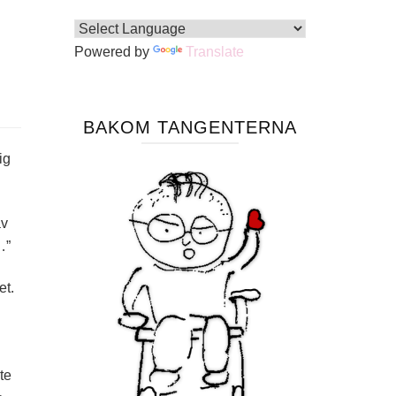
Powered by
Translate
BAKOM TANGENTERNA
ig
av
…”
et.
te