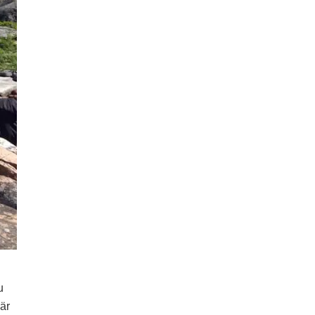
u
här