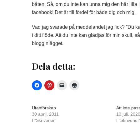
båten. Så, om du inte kan unna mig den här lilla l
facebook! Det är till fördel för både dig och mig.
Vad jag svarade på meddelandet jag fick? ”Du kan 
i ditt flöde. Att du inte kan glädjas för min skull, s
blogginlägget.
Dela detta:
Utanförskap
Att inte pas
30 april, 2011
10 juli, 202
I ”Skriverier”
I ”Skriverier