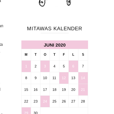
a
an
MITAWAS KALENDER
ta
JUNI 2020
a
M
T
O
T
F
L
S
1
2
3
4
5
6
7
8
9
10
11
12
13
14
e
d
15
16
17
18
19
20
21
22
23
24
25
26
27
28
29
30