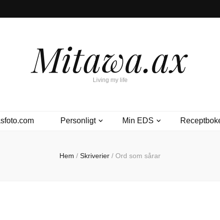
Mitawa.ax
Living my life
sfoto.com
Personligt
Min EDS
Receptbok
Hem
/
Skriverier
/
Ord som sårar