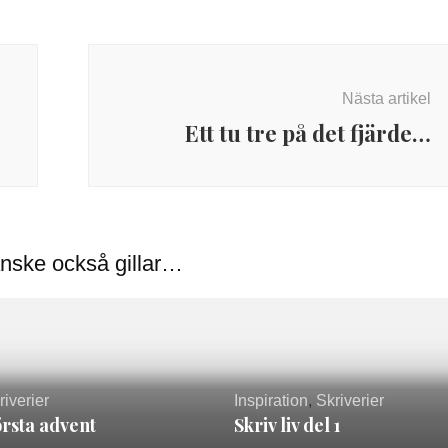
Nästa artikel
Ett tu tre på det fjärde…
nske också gillar…
riverier
Inspiration
,
Skriverier
rsta advent
Skriv liv del 1