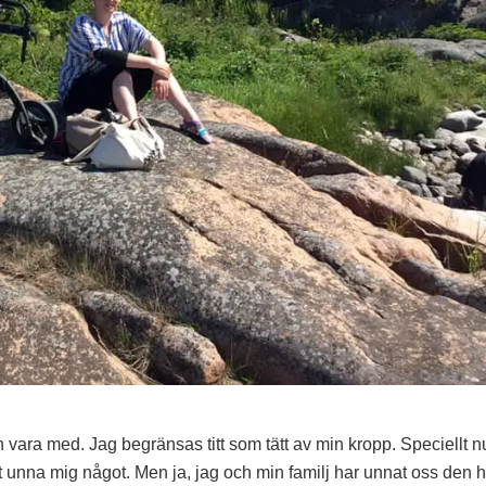
n vara med. Jag begränsas titt som tätt av min kropp. Speciellt n
tt unna mig något. Men ja, jag och min familj har unnat oss den 