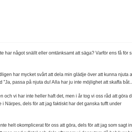
l
rd
om
årar
nte har något snällt eller omtänksamt att säga? Varför ens få för s
dligen har mycket svårt att dela min glädje över att kunna njuta 
”Ja, passa på njuta du! Alla har ju inte möjlighet att skaffa båt
n och vi har inte heller haft det, men i år tog vi oss råd att göra d
le i Närpes, dels för att jag faktiskt har det ganska tufft under
e helt okomplicerat för oss att göra, dels för att jag som sagt in