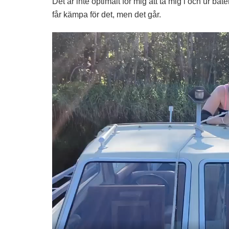
Det är inte optimalt för mig att ta mig i och ur båt
får kämpa för det, men det går.