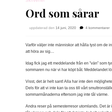
Skriverier
Ord som sårar
til
uppdaterad den
14 juni, 2020
4 kommentarer
O
s
s
Varför väljer inte människor att hålla tyst om de i
att höra av sig…
Idag fick jag ett meddelande från en ”vän” som ty
sommaren nu när vi har köpt båt. Meddelandet löd 
Visst, det är helt sant! Alla har inte den möjlighete
Dels för att vi inte kan ta oss till vårt smultronstäl
sommarmånaderna eftersom jag inte tål värme.
Andra reser på semesterresor utomlands. Det är int