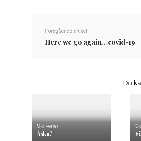
Inläggsnavigering
Föregående artikel
Here we go again…covid-19
Du ka
Skriverier
Sk
Åska?
Fö