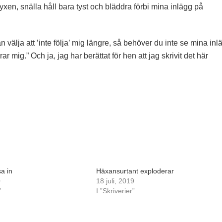
yxen, snälla håll bara tyst och bläddra förbi mina inlägg på
välja att ’inte följa’ mig längre, så behöver du inte se mina inl
årar mig.” Och ja, jag har berättat för hen att jag skrivit det här
sa in
Häxansurtant exploderar
0
18 juli, 2019
”
I ”Skriverier”