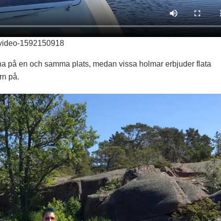
video-1592150918
nna på en och samma plats, medan vissa holmar erbjuder flata
rn på.