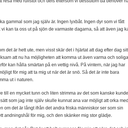
t att resa med rullstol och dels eftersom vi dessutom då behöver h
ka gammal som jag själv är. Ingen lyxbåt. Ingen dyr som vi fått
tt vi kan ta oss ut på sjön de varmaste dagarna, så att även jag k
det är hett ute, men visst skär det i hjärtat att dag efter dag sit
acksam att nu ha möjligheten att komma ut även varma och solig
rför kan hålla smärtan på en vettig nivå. På vintern, när jag har
jligt för mig att ta mig ut när det är snö. Så det är inte bara
mma ut i naturen.
are till en mycket tunn och liten strimma av det som kanske kund
 sätt som jag inte själv skulle kunnat ana var möjligt att orka me
en om det är långt ifrån det andra friska människor ser som sin
tt andningshål för mig, och den skänker mig stor glädje.