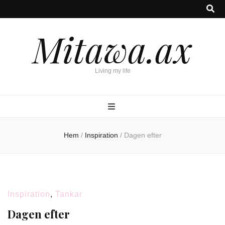
Mitawa.ax
Living my life
Hem
/
Inspiration
/
Dagen efter
Inspiration
,
Tankar
Dagen efter