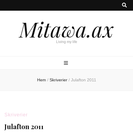
Mitawa.ax
Living my life
Hem
/
Skriverier
/
Julafton 2011
Skriverier
Julafton 2011