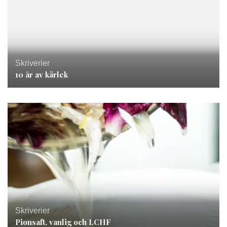
Skriverier
10 år av kärlek
Skriverier
Pionsaft, vanlig och LCHF