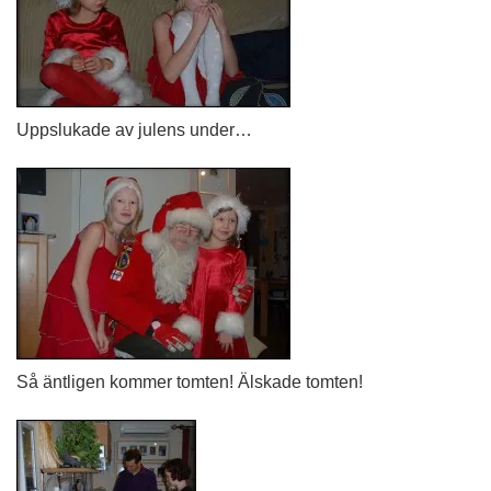
Uppslukade av julens under…
Så äntligen kommer tomten! Älskade tomten!