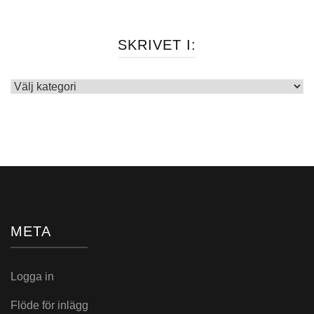
SKRIVET I:
Skrivet
i:
META
Logga in
Flöde för inlägg