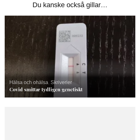
Du kanske också gillar…
Hälsa och ohälsa
,
Skriverier
Covid smittar tydligen genetiskt