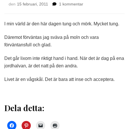
till
den
15 februari, 2011
1 kommentar
Svart
och
vitt
I min värld är den här dagen tung och mörk. Mycket tung.
Däremot förväntas jag sväva på moln och vara
förväntansfull och glad.
Det går lixom inte riktigt hand i hand. När det är dag på ena
jordhalvan, är det natt på den andra.
Livet är en vågskål. Det är bara att inse och acceptera.
Dela detta: