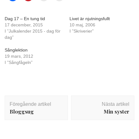
Dag 17 – En tung tid
Livet är njutningsfullt
17 december, 2015
10 maj, 2006
I ”Julkalender 2015 - dag för
I ”Skriverier”
dag”
Sånglektion
19 mars, 2012
I ”Sångfågeln”
Inläggsnavigering
Föregående artikel
Nästa artikel
Bloggsug
Min syster