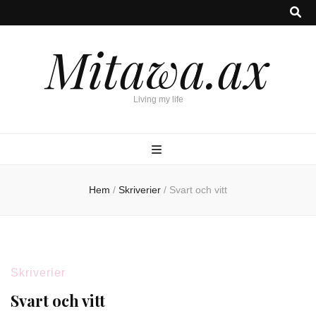
Mitawa.ax
Living my life
Hem
/
Skriverier
/
Svart och vitt
Skriverier
Svart och vitt