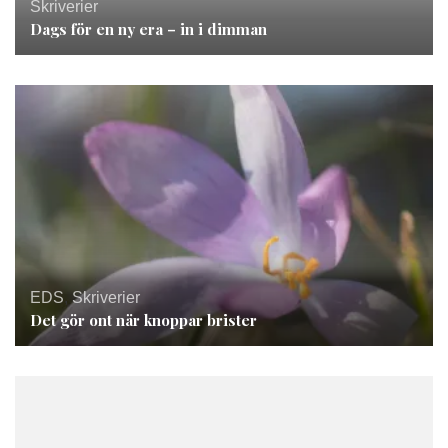
Skriverier
Dags för en ny era – in i dimman
EDS
,
Skriverier
Det gör ont när knoppar brister