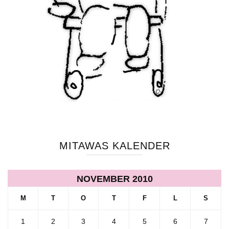
MITAWAS KALENDER
NOVEMBER 2010
M
T
O
T
F
L
S
1
2
3
4
5
6
7