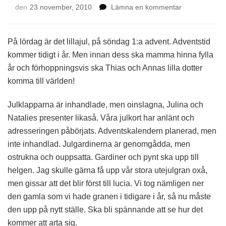
på
den
23 november, 2010
Lämna en kommentar
Adventstid
närmar
sig
På lördag är det lillajul, på söndag 1:a advent. Adventstid
kommer tidigt i år. Men innan dess ska mamma hinna fylla
år och förhoppningsvis ska Thias och Annas lilla dotter
komma till världen!
Julklapparna är inhandlade, men oinslagna, Julina och
Natalies presenter likaså. Våra julkort har anlänt och
adresseringen påbörjats. Adventskalendern planerad, men
inte inhandlad. Julgardinerna är genomgådda, men
ostrukna och ouppsatta. Gardiner och pynt ska upp till
helgen. Jag skulle gärna få upp vår stora utejulgran oxå,
men gissar att det blir först till lucia. Vi tog nämligen ner
den gamla som vi hade granen i tidigare i år, så nu måste
den upp på nytt ställe. Ska bli spännande att se hur det
kommer att arta sig.