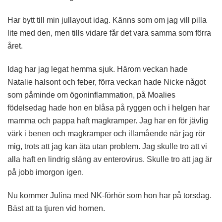
Har bytt till min jullayout idag. Känns som om jag vill pilla
lite med den, men tills vidare får det vara samma som förra
året.
Idag har jag legat hemma sjuk. Härom veckan hade
Natalie halsont och feber, förra veckan hade Nicke något
som påminde om ögoninflammation, på Moalies
födelsedag hade hon en blåsa på ryggen och i helgen har
mamma och pappa haft magkramper. Jag har en för jävlig
värk i benen och magkramper och illamående när jag rör
mig, trots att jag kan äta utan problem. Jag skulle tro att vi
alla haft en lindrig släng av enterovirus. Skulle tro att jag är
på jobb imorgon igen.
Nu kommer Julina med NK-förhör som hon har på torsdag.
Bäst att ta tjuren vid hornen.