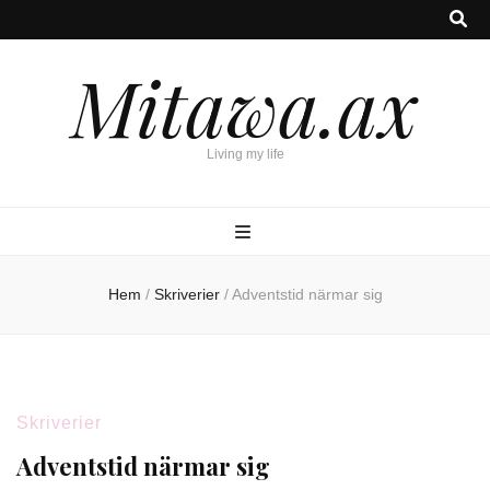
Mitawa.ax
Living my life
Hem
/
Skriverier
/
Adventstid närmar sig
Skriverier
Adventstid närmar sig