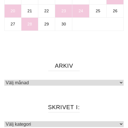
20
21
22
23
24
25
26
27
28
29
30
ARKIV
Arkiv
SKRIVET I:
Skrivet