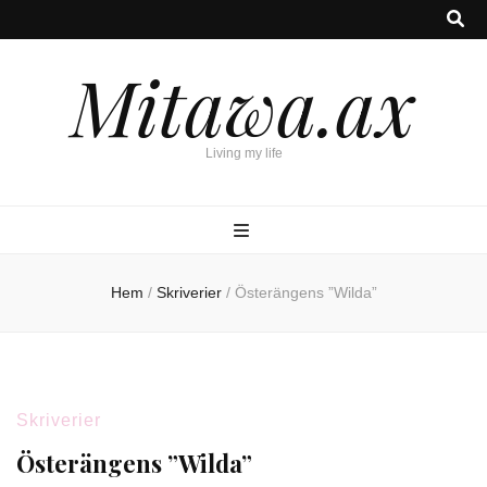
Mitawa.ax
Living my life
Hem
/
Skriverier
/
Österängens ”Wilda”
Skriverier
Österängens ”Wilda”