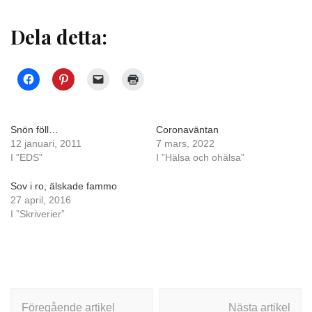
Dela detta:
Snön föll…
Coronaväntan
12 januari, 2011
7 mars, 2022
I ”EDS”
I ”Hälsa och ohälsa”
Sov i ro, älskade fammo
27 april, 2016
I ”Skriverier”
Inläggsnavigering
Föregående artikel
Nästa artikel