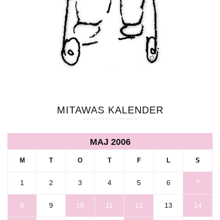
MITAWAS KALENDER
MAJ 2006
M
T
O
T
F
L
S
1
2
3
4
5
6
7
8
9
10
11
12
13
14