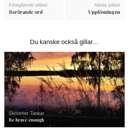
Inläggsnavigering
Föregående artikel
Nästa artikel
Berörande ord
Upplösningen
Du kanske också gillar…
Skriverier
,
Tankar
Be brave enough