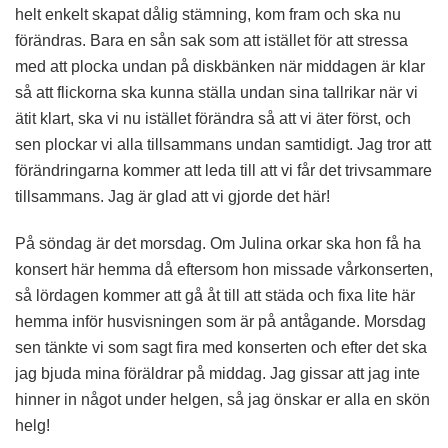
helt enkelt skapat dålig stämning, kom fram och ska nu
förändras. Bara en sån sak som att istället för att stressa
med att plocka undan på diskbänken när middagen är klar
så att flickorna ska kunna ställa undan sina tallrikar när vi
ätit klart, ska vi nu istället förändra så att vi äter först, och
sen plockar vi alla tillsammans undan samtidigt. Jag tror att
förändringarna kommer att leda till att vi får det trivsammare
tillsammans. Jag är glad att vi gjorde det här!
På söndag är det morsdag. Om Julina orkar ska hon få ha
konsert här hemma då eftersom hon missade vårkonserten,
så lördagen kommer att gå åt till att städa och fixa lite här
hemma inför husvisningen som är på antågande. Morsdag
sen tänkte vi som sagt fira med konserten och efter det ska
jag bjuda mina föräldrar på middag. Jag gissar att jag inte
hinner in något under helgen, så jag önskar er alla en skön
helg!