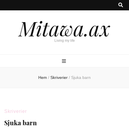
Mitawa.ax
Living my life
Hem
/
Skriverier
/
Sjuka barn
Skriverier
Sjuka barn