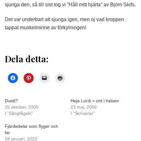
sjunga den, så till sist tog vi ”Håll mitt hjärta” av Björn Skifs.
Det var underbart att sjunga igen, men oj vad kroppen
tappat muskelminne av förkylningen!
Dela detta:
Duett?
Heja Lordi = ont i halsen
25 oktober, 2005
23 maj, 2006
I ”Sångfågeln”
I ”Skriverier”
Fjärdedelar som flyger och
far
28 januari, 2023