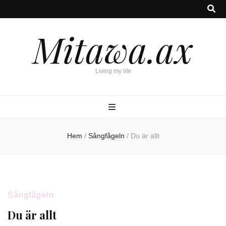
Mitawa.ax
Living my life
Hem
/
Sångfågeln
/
Du är allt
Sångfågeln
Du är allt