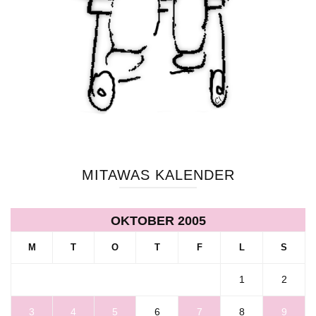
MITAWAS KALENDER
OKTOBER 2005
M
T
O
T
F
L
S
1
2
3
4
5
6
7
8
9