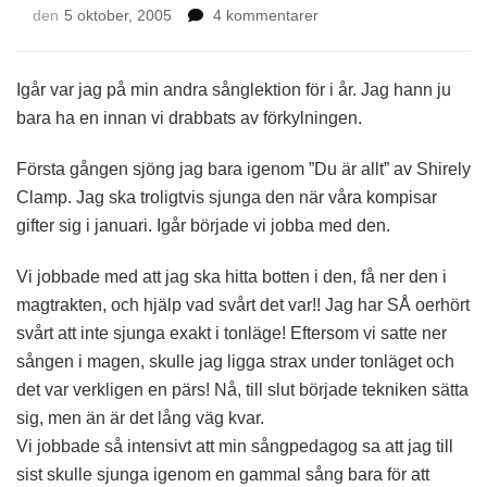
till
den
5 oktober, 2005
4 kommentarer
Du
är
allt
Igår var jag på min andra sånglektion för i år. Jag hann ju
bara ha en innan vi drabbats av förkylningen.
Första gången sjöng jag bara igenom ”Du är allt” av Shirely
Clamp. Jag ska troligtvis sjunga den när våra kompisar
gifter sig i januari. Igår började vi jobba med den.
Vi jobbade med att jag ska hitta botten i den, få ner den i
magtrakten, och hjälp vad svårt det var!! Jag har SÅ oerhört
svårt att inte sjunga exakt i tonläge! Eftersom vi satte ner
sången i magen, skulle jag ligga strax under tonläget och
det var verkligen en pärs! Nå, till slut började tekniken sätta
sig, men än är det lång väg kvar.
Vi jobbade så intensivt att min sångpedagog sa att jag till
sist skulle sjunga igenom en gammal sång bara för att