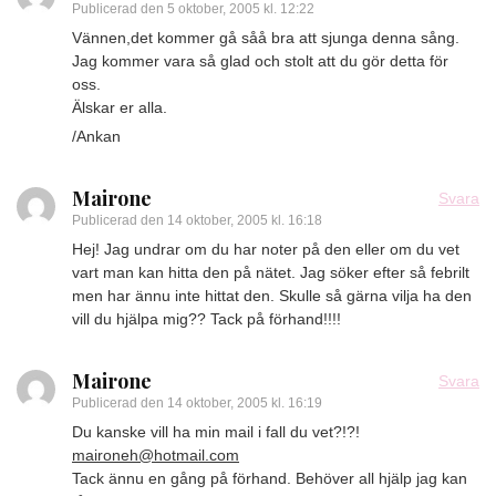
Publicerad den
5 oktober, 2005 kl. 12:22
Vännen,det kommer gå såå bra att sjunga denna sång.
Jag kommer vara så glad och stolt att du gör detta för
oss.
Älskar er alla.
/Ankan
Mairone
Svara
Publicerad den
14 oktober, 2005 kl. 16:18
Hej! Jag undrar om du har noter på den eller om du vet
vart man kan hitta den på nätet. Jag söker efter så febrilt
men har ännu inte hittat den. Skulle så gärna vilja ha den
vill du hjälpa mig?? Tack på förhand!!!!
Mairone
Svara
Publicerad den
14 oktober, 2005 kl. 16:19
Du kanske vill ha min mail i fall du vet?!?!
maironeh@hotmail.com
Tack ännu en gång på förhand. Behöver all hjälp jag kan