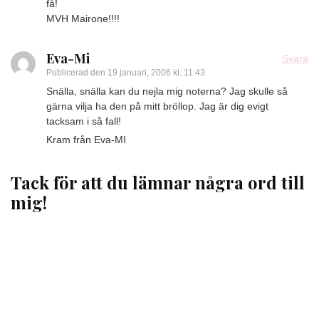
få!
MVH Mairone!!!!
Eva-Mi
Svara
Publicerad den
19 januari, 2006 kl. 11:43
Snälla, snälla kan du nejla mig noterna? Jag skulle så
gärna vilja ha den på mitt bröllop. Jag är dig evigt
tacksam i så fall!
Kram från Eva-MI
Tack för att du lämnar några ord till
mig!