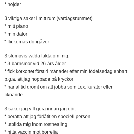
* höjder
3 viktiga saker i mitt rum (vardagsrummet):
* mitt piano
* min dator
* flickornas dopgåvor
3 slumpvis valda fakta om mig:
* 3-barnsmor vid 26-års ålder
* fick körkortet först 4 månader efter min födelsedag enbart
p.g.a. att jag hoppade på kryckor
* har alltid drömt om att jobba som t.ex. kurator eller
liknande
3 saker jag vill göra innan jag dör:
* berätta att jag förlåtit en speciell person
* utbilda mig inom rösthealing
* hitta vaccin mot borrelia