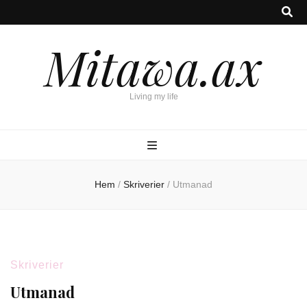
Mitawa.ax
Living my life
Hem
/
Skriverier
/
Utmanad
Skriverier
Utmanad