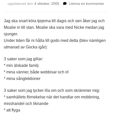
på
uppdaterad den
4 oktober, 2005
Lämna en kommentar
Utma
Jag ska snart köra tjejerna till dagis och sen åker jag och
Moalie in till stan. Moalie ska vara med Nicke medan jag
sjunger.
Under tiden får ni hålla till godo med detta (blev nämligen
utmanad av Gocka igår):
3 saker som jag gillar:
* min älskade familj
* mina vänner, både webbisar och irl
* mina sånglektioner
3 saker som jag tycker illa om och som skrämmer mig:
* samhällets förnekelse när det handlar om mobbning,
misshandel och liknande
* att flyga