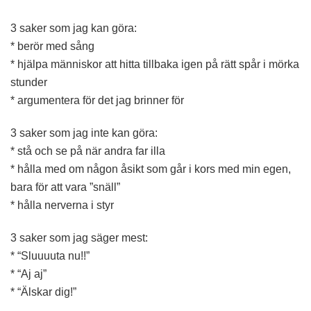
3 saker som jag kan göra:
* berör med sång
* hjälpa människor att hitta tillbaka igen på rätt spår i mörka
stunder
* argumentera för det jag brinner för
3 saker som jag inte kan göra:
* stå och se på när andra far illa
* hålla med om någon åsikt som går i kors med min egen,
bara för att vara ”snäll”
* hålla nerverna i styr
3 saker som jag säger mest:
* “Sluuuuta nu!!”
* “Aj aj”
* “Älskar dig!”