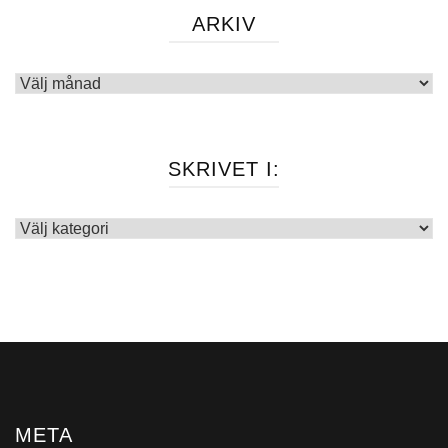
ARKIV
Arkiv
SKRIVET I:
Skrivet
i:
META