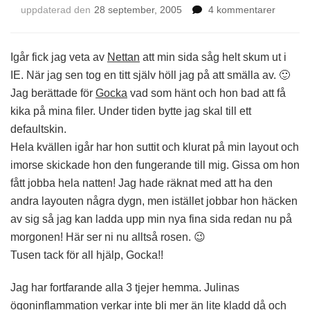
till
uppdaterad den
28 september, 2005
4 kommentarer
Äntligen
Igår fick jag veta av
Nettan
att min sida såg helt skum ut i
IE. När jag sen tog en titt själv höll jag på att smälla av. 🙂
Jag berättade för
Gocka
vad som hänt och hon bad att få
kika på mina filer. Under tiden bytte jag skal till ett
defaultskin.
Hela kvällen igår har hon suttit och klurat på min layout och
imorse skickade hon den fungerande till mig. Gissa om hon
fått jobba hela natten! Jag hade räknat med att ha den
andra layouten några dygn, men istället jobbar hon häcken
av sig så jag kan ladda upp min nya fina sida redan nu på
morgonen! Här ser ni nu alltså rosen. 😉
Tusen tack för all hjälp, Gocka!!
Jag har fortfarande alla 3 tjejer hemma. Julinas
ögoninflammation verkar inte bli mer än lite kladd då och