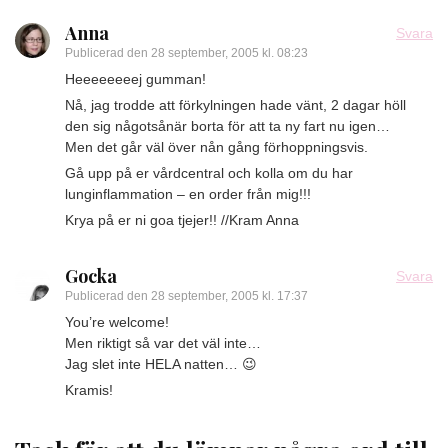
Anna
Svara
Publicerad den
28 september, 2005 kl. 08:23
Heeeeeeeej gumman!
Nå, jag trodde att förkylningen hade vänt, 2 dagar höll
den sig någotsånär borta för att ta ny fart nu igen…
Men det går väl över nån gång förhoppningsvis.
Gå upp på er vårdcentral och kolla om du har
lunginflammation – en order från mig!!!
Krya på er ni goa tjejer!! //Kram Anna
Gocka
Svara
Publicerad den
28 september, 2005 kl. 17:37
You’re welcome!
Men riktigt så var det väl inte…
Jag slet inte HELA natten… 😉
Kramis!