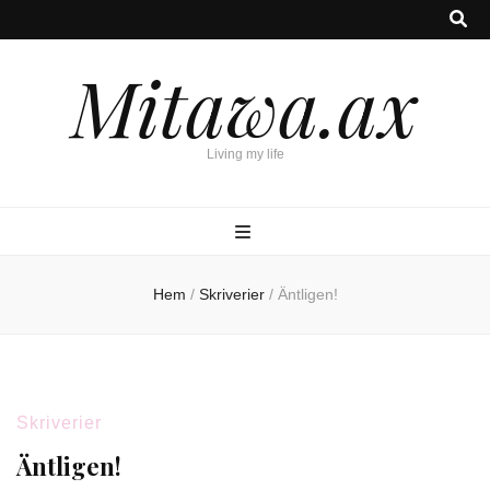
Mitawa.ax
Living my life
Hem
/
Skriverier
/
Äntligen!
Skriverier
Äntligen!