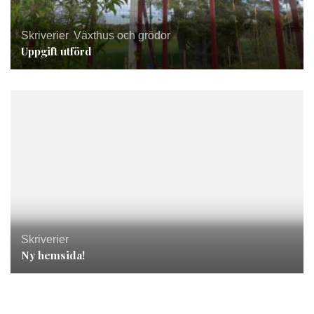
Skriverier
,
Växthus och grödor
Uppgift utförd
Skriverier
Ny hemsida!