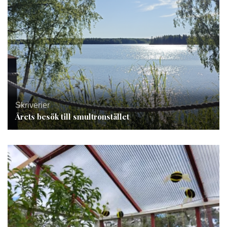
Skriverier
Årets besök till smultronstället