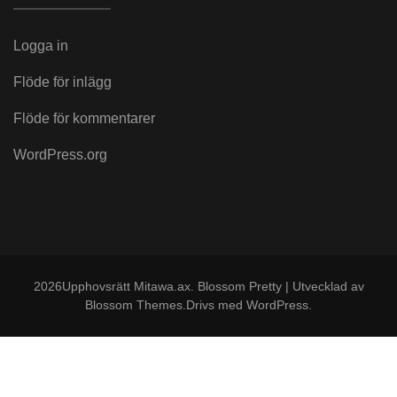
Logga in
Flöde för inlägg
Flöde för kommentarer
WordPress.org
2026Upphovsrätt
Mitawa.ax
.
Blossom Pretty | Utvecklad av
Blossom Themes
.Drivs med
WordPress
.