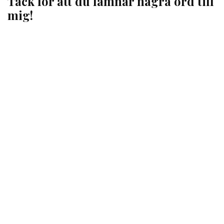
Tack för att du lämnar några ord till
mig!