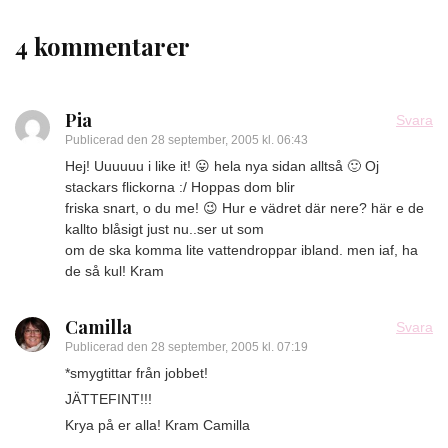
4 kommentarer
Pia
Svara
Publicerad den
28 september, 2005 kl. 06:43
Hej! Uuuuuu i like it! 😛 hela nya sidan alltså 🙂 Oj
stackars flickorna :/ Hoppas dom blir
friska snart, o du me! 😉 Hur e vädret där nere? här e de
kallto blåsigt just nu..ser ut som
om de ska komma lite vattendroppar ibland. men iaf, ha
de så kul! Kram
Camilla
Svara
Publicerad den
28 september, 2005 kl. 07:19
*smygtittar från jobbet!
JÄTTEFINT!!!
Krya på er alla! Kram Camilla