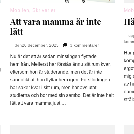
Mobilen
,
Skriverier
Mob
Att vara mamma är inte
Hä
lätt
up
komm
till
den
26 december, 2023
3 kommentarer
Att
Har 
Nu är det ett år sedan minstingen flyttade
vara
komp
mamma
hemifrån. Mellerst har förstås ännu sitt rum kvar,
ergot
l
är
eftersom hon är studerande, men det är inte
mig 
inte
sannolikt att hon flyttar hem igen. Förstfödingen
lätt
av h
har saker kvar i sitt rum, men har avslutat
damm
studierna och bor med sin sambo. Det är inte helt
strå
lätt att vara mamma just …