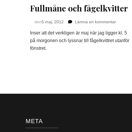
Fullmåne och fågelkvitter
på
den
5 maj, 2012
Lämna en kommentar
Fullmån
Inser att det verkligen är maj när jag ligger kl. 5
och
fågelkvit
på morgonen och lyssnar till fågelkvittret utanför
fönstret.
META