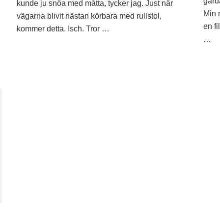
gårda
kunde ju snöa med måtta, tycker jag. Just när
Min 
vägarna blivit nästan körbara med rullstol,
en fi
kommer detta. Isch. Tror …
…