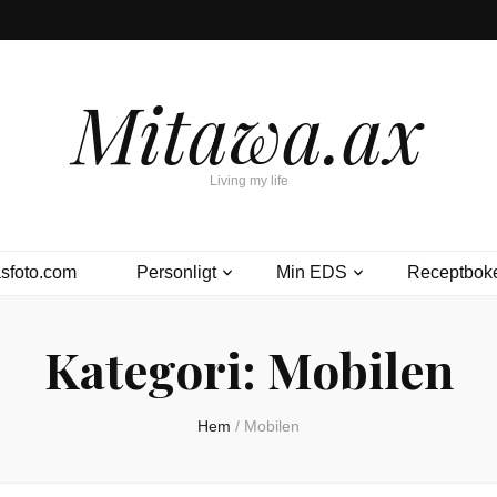
Mitawa.ax
Living my life
sfoto.com
Personligt
Min EDS
Receptbok
Kategori:
Mobilen
Hem
/
Mobilen