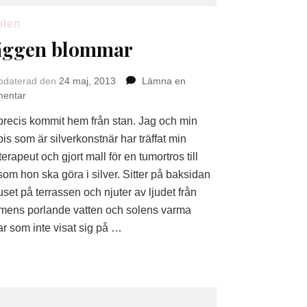
ilen
ggen blommar
pdaterad den
24 maj, 2013
Lämna en
på
entar
Häggen
precis kommit hem från stan. Jag och min
blommar
is som är silverkonstnär har träffat min
erapeut och gjort mall för en tumortros till
som hon ska göra i silver. Sitter på baksidan
uset på terrassen och njuter av ljudet från
ens porlande vatten och solens varma
lar som inte visat sig på …