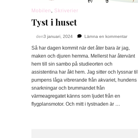
Mobilen
,
Skriverier
Tyst i huset
på
den
3 januari, 2024
Lämna en kommentar
Tyst
Så har dagen kommit när det åter bara är jag,
i
huset
maken och djuren hemma. Mellerst har återvänt
hem till sin sambo på studieorten och
assistentina har åkt hem. Jag sitter och lyssnar til
pumpens låga vibrerande från akvariet, hundens
snarkningar och brummandet från
värmeagregatet känns som ljudet från en
flygplansmotor. Och mitt i tystnaden är …