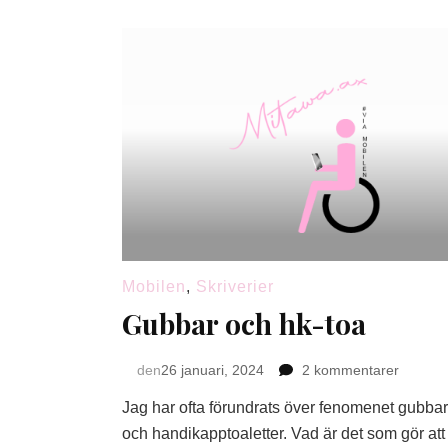
Mobilen
,
Skriverier
Gubbar och hk-toa
till
den
26 januari, 2024
2 kommentarer
Gubbar
Jag har ofta förundrats över fenomenet gubbar
och
hk-
och handikapptoaletter. Vad är det som gör att