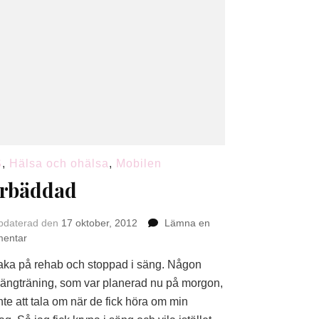
S
,
Hälsa och ohälsa
,
Mobilen
rbäddad
pdaterad den
17 oktober, 2012
Lämna en
på
entar
Nerbäddad
baka på rehab och stoppad i säng. Någon
ängträning, som var planerad nu på morgon,
nte att tala om när de fick höra om min