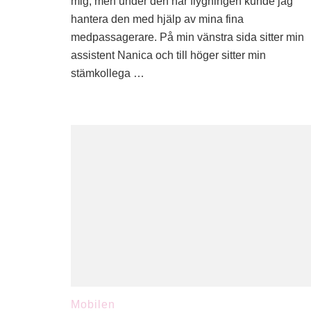
mig, men under den här flygningen kunde jag
hantera den med hjälp av mina fina
medpassagerare. På min vänstra sida sitter min
assistent Nanica och till höger sitter min
stämkollega …
Mobilen