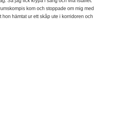
g. Så jag fick krypa i säng och vila istället.
rumskompis kom och stoppade om mig med
lt hon hämtat ur ett skåp ute i korridoren och