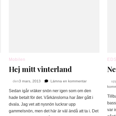
Mobilen
ED
Hej mitt vinterland
Ne
på
den
3 mars, 2013
Lämna en kommentar
up
Hej
komm
Sedan igår vräker snön ner igen som om den
mitt
Till
vinterland
hade betalt för det. Vårkänslorna har åter gått i
bass
dvala. Jag vet att nysnön luckrar upp
var i
gammelsnön, men det här är väl ändå att ta i. Det