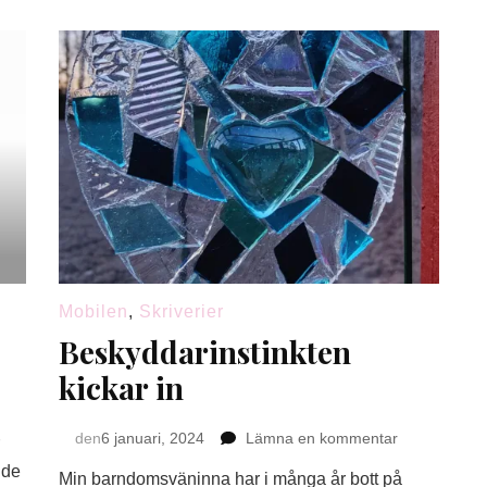
Mobilen
,
Skriverier
Beskyddarinstinkten
kickar in
på
den
6 januari, 2024
Lämna en kommentar
Beskyddarins
 de
Min barndomsväninna har i många år bott på
kickar