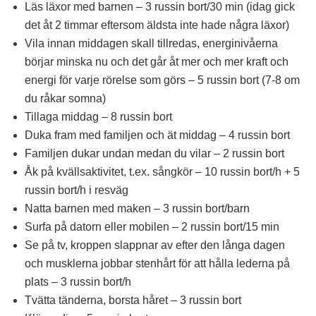
Läs läxor med barnen – 3 russin bort/30 min (idag gick
det åt 2 timmar eftersom äldsta inte hade några läxor)
Vila innan middagen skall tillredas, energinivåerna
börjar minska nu och det går åt mer och mer kraft och
energi för varje rörelse som görs – 5 russin bort (7-8 om
du råkar somna)
Tillaga middag – 8 russin bort
Duka fram med familjen och ät middag – 4 russin bort
Familjen dukar undan medan du vilar – 2 russin bort
Åk på kvällsaktivitet, t.ex. sångkör – 10 russin bort/h + 5
russin bort/h i resväg
Natta barnen med maken – 3 russin bort/barn
Surfa på datorn eller mobilen – 2 russin bort/15 min
Se på tv, kroppen slappnar av efter den långa dagen
och musklerna jobbar stenhårt för att hålla lederna på
plats – 3 russin bort/h
Tvätta tänderna, borsta håret – 3 russin bort