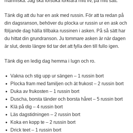
människa. Jag ska försöka förklara mitt liv, på mitt sätt.
Tänk dig att du har en ask med russin. För att ta redan på
din dagsranson, behöver du plocka ur russin ur en ask och
följande dag hälla tillbaka russinen i asken. På så sätt har
du hittat din grundranson. Ju tommare asken är när dagen
är slut, desto längre tid tar det att fylla den till fullo igen.
Tänk dig en ledig dag hemma i lugn och ro.
Vakna och stig upp ur sängen – 1 russin bort
Plocka fram med familjen och ät frukost – 2 russin bort
Duka av frukosten – 1 russin bort
Duscha, borsta tänder och borsta håret – 5 russin bort
Klä på dig – 4 russin bort
Läs dagstidningen – 2 russin bort
Koka en kopp te – 2 russin bort
Drick teet – 1 russin bort