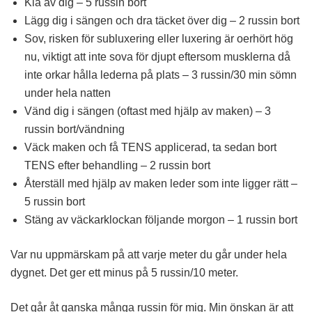
Klä av dig – 5 russin bort
Lägg dig i sängen och dra täcket över dig – 2 russin bort
Sov, risken för subluxering eller luxering är oerhört hög
nu, viktigt att inte sova för djupt eftersom musklerna då
inte orkar hålla lederna på plats – 3 russin/30 min sömn
under hela natten
Vänd dig i sängen (oftast med hjälp av maken) – 3
russin bort/vändning
Väck maken och få TENS applicerad, ta sedan bort
TENS efter behandling – 2 russin bort
Återställ med hjälp av maken leder som inte ligger rätt –
5 russin bort
Stäng av väckarklockan följande morgon – 1 russin bort
Var nu uppmärskam på att varje meter du går under hela
dygnet. Det ger ett minus på 5 russin/10 meter.
Det går åt ganska många russin för mig. Min önskan är att