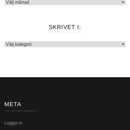
Arkiv
SKRIVET I:
Skrivet
i:
META
Logga in