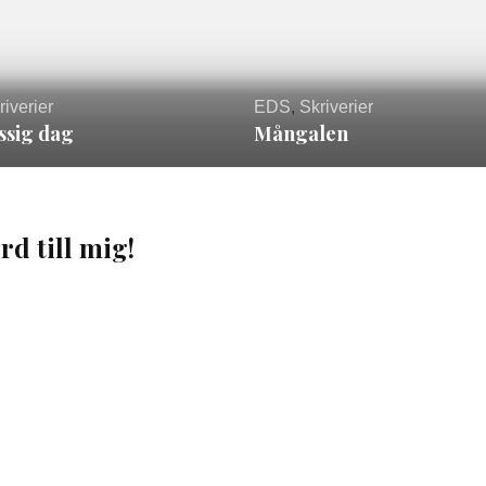
riverier
EDS
,
Skriverier
ssig dag
Mångalen
rd till mig!