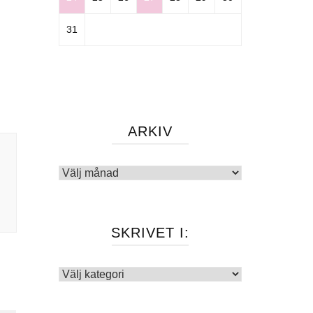
31
ARKIV
Arkiv
SKRIVET I:
Skrivet
i: