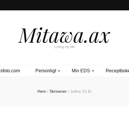
Mitawa.ax
Living my life
sfoto.com
Personligt
Min EDS
Receptbok
Hem
/
Skriverier
/
Julina 13 år