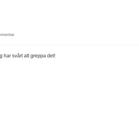
på
mmentar
Julina
13
år
g har svårt att greppa det!