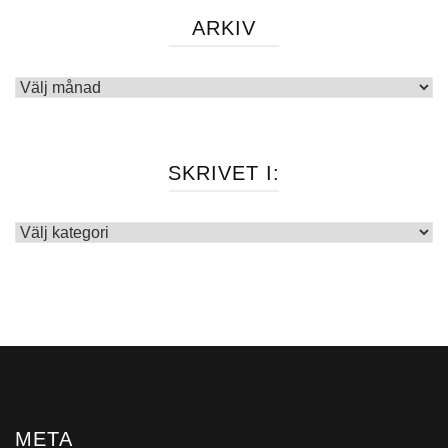
ARKIV
Arkiv
SKRIVET I:
Skrivet
i:
META