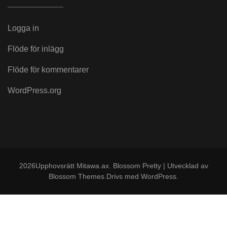
Logga in
Flöde för inlägg
Flöde för kommentarer
WordPress.org
2026Upphovsrätt
Mitawa.ax
.
Blossom Pretty | Utvecklad av
Blossom Themes
.Drivs med
WordPress
.