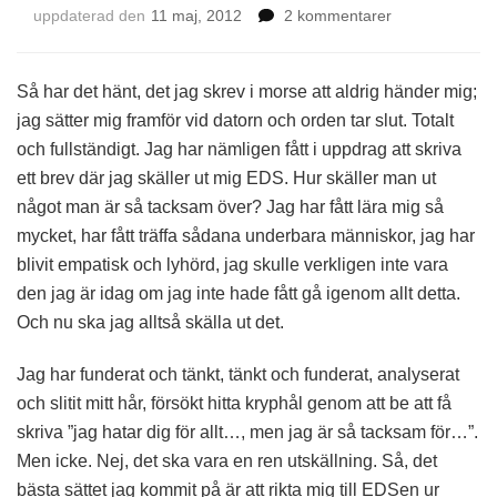
till
uppdaterad den
11 maj, 2012
2 kommentarer
Utskällning
Så har det hänt, det jag skrev i morse att aldrig händer mig;
jag sätter mig framför vid datorn och orden tar slut. Totalt
och fullständigt. Jag har nämligen fått i uppdrag att skriva
ett brev där jag skäller ut mig EDS. Hur skäller man ut
något man är så tacksam över? Jag har fått lära mig så
mycket, har fått träffa sådana underbara människor, jag har
blivit empatisk och lyhörd, jag skulle verkligen inte vara
den jag är idag om jag inte hade fått gå igenom allt detta.
Och nu ska jag alltså skälla ut det.
Jag har funderat och tänkt, tänkt och funderat, analyserat
och slitit mitt hår, försökt hitta kryphål genom att be att få
skriva ”jag hatar dig för allt…, men jag är så tacksam för…”.
Men icke. Nej, det ska vara en ren utskällning. Så, det
bästa sättet jag kommit på är att rikta mig till EDSen ur