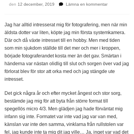
på
den
12 december, 2019
Lämna en kommentar
12.12
Fotograferan
Jag har alltid intresserat mig för fotografering, men när min
äldsta dotter var liten, köpte jag min första systemkamera.
Där och då växte intresset till en hobby. Men med tiden
som min sjukdom ställde till det mer och mer i kroppen,
började fotograferandet kosta mer än det gav. Smärtan i
händerna var nästan olidlig till slut och sorgen över vad jag
förlorat blev för stor att orka med och jag stängde ute
intresset.
Det gick några år och efter mycket ångest och stor sorg,
bestämde jag mig för att byta från större format till
spegellös micro 4/3. Men glädjen jag hade förväntat mig
infann sig inte. Formatet var inte vad jag var van med,
känslan var inte den samma, vinklarna från rullstolen var
fel, jag kunde inte ta mig dit jag ville… Ja, inget var vad det