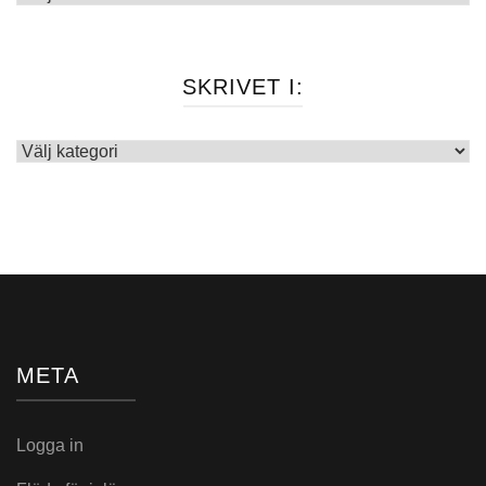
SKRIVET I:
Skrivet
i:
META
Logga in