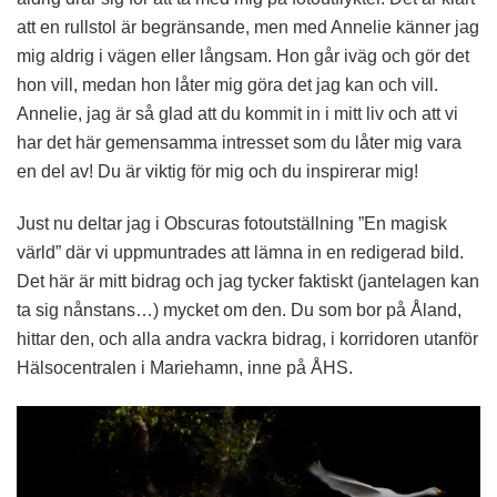
att en rullstol är begränsande, men med Annelie känner jag
mig aldrig i vägen eller långsam. Hon går iväg och gör det
hon vill, medan hon låter mig göra det jag kan och vill.
Annelie, jag är så glad att du kommit in i mitt liv och att vi
har det här gemensamma intresset som du låter mig vara
en del av! Du är viktig för mig och du inspirerar mig!
Just nu deltar jag i Obscuras fotoutställning ”En magisk
värld” där vi uppmuntrades att lämna in en redigerad bild.
Det här är mitt bidrag och jag tycker faktiskt (jantelagen kan
ta sig nånstans…) mycket om den. Du som bor på Åland,
hittar den, och alla andra vackra bidrag, i korridoren utanför
Hälsocentralen i Mariehamn, inne på ÅHS.